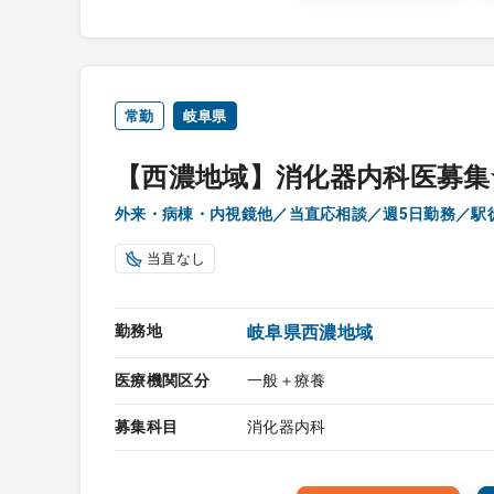
常勤
岐阜県
【西濃地域】消化器内科医募集
外来・病棟・内視鏡他／当直応相談／週5日勤務／駅
当直なし
勤務地
岐阜県西濃地域
医療機関区分
一般＋療養
募集科目
消化器内科