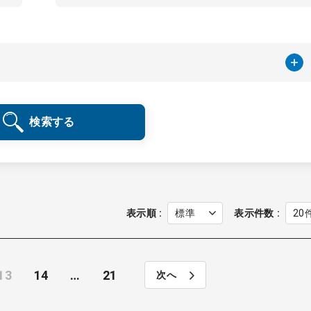
検索する
表示順
表示件数
13
14
…
21
次へ