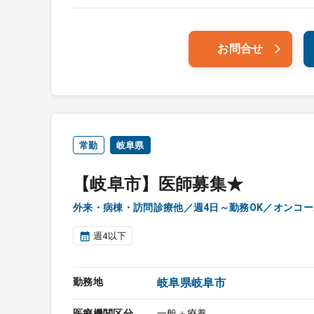
お問合せ
常勤
岐阜県
【岐阜市】医師募集★
外来・病棟・訪問診療他／週4日～勤務OK／オンコ
週4以下
勤務地
岐阜県岐阜市
医療機関区分
一般＋療養