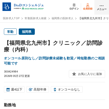
ログイン
会員登録
メニュー
医師求人TOP
常勤医師求人検索
福岡県の医師求人
【福岡県北九州市】クリ
ログイン
会員登録
常勤
福岡県
【福岡県北九州市】クリニック／訪問診
医師求人
療（内科）
オンコール原則なし／訪問診療未経験も歓迎／時短勤務のご相談
常勤検索
転職
可能です
300424984
お気に入りに追加
非常勤検索
アルバイト
2026年05月27日更新
スポット検索
アルバイト
週4以下
高額年俸
オンコールなし
DtoDの転職・
アルバイト支援
勤務地