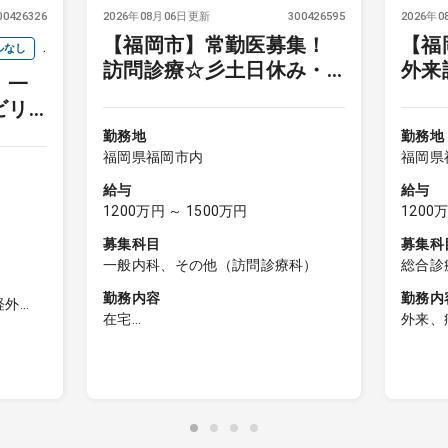
00426326
2026年08月06日更新
300426595
2026年
【福岡市】常勤医募集！
【福
ルなし
訪問診療☆彡土日休み・
外来
】一
当直免除可能！
検査
ビリ
医求
勤務地
勤務地
着し
福岡県福岡市内
福岡県
給与
給与
1200万円 ～ 1500万円
1200
募集科目
募集科
一般内科、その他（訪問診療科）
総合診
勤務内容
勤務内
経外
在宅
外来、
訪問診療（施設）
外来診
80名～90名程度 ※個人宅40％、施
一般内
の病棟
設60％ ※施設の場合は、1か所で10
15名～
疾患が
～15名となる場合あり
病棟管
在宅診療（個人宅）
10～