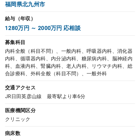
福岡県北九州市
コンサルタント
給与（年収）
成功事例
1280万円 ～ 2000万円 応相談
募集科目
転職ノウハウ
内科全般（科目不問）、一般内科、呼吸器内科、消化器
内科、循環器内科、内分泌内科、糖尿病内科、脳神経内
科、血液内科、腎臓内科、老人内科、リウマチ内科、総
9:00 ～ 18:00
（平日）
受付時間
合診療科、外科全般（科目不問）、一般外科
0120-337-613
交通アクセス
JR日田英彦山線 最寄駅より車6分
クリニック開業
医療機関区分
クリニック
DtoDとは
お問合せ
病床数
採用をお考えの医療機関の方