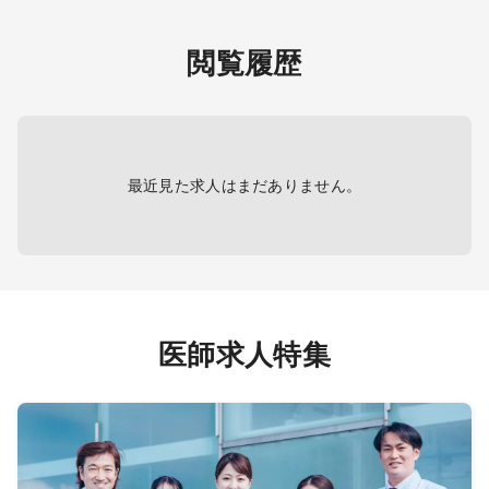
括ケア
主治医
閲覧履歴
その他
諸検査
最近見た求人はまだありません。
医師求人特集