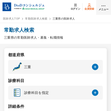
ログイン
会員登録
メニュー
医師求人TOP
常勤医師求人検索
三重県の医師求人
ログイン
会員登録
常勤求人検索
三重県の常勤医師求人・募集・転職情報
医師求人
都道府県
常勤検索
転職
三重
非常勤検索
アルバイト
診療科目
スポット検索
アルバイト
診療科目を指定
DtoDの転職・
アルバイト支援
詳細条件