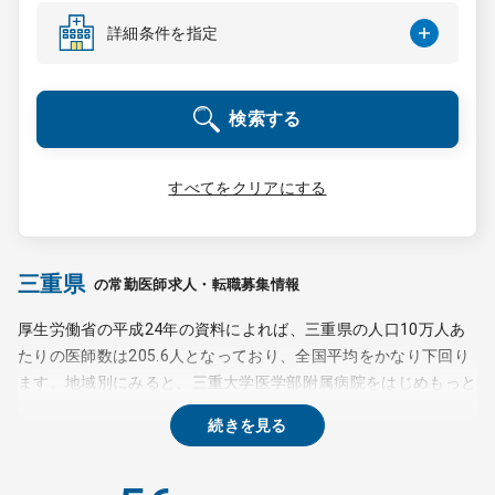
コンサルタント
詳細条件を指定
成功事例
検索する
転職ノウハウ
すべてをクリアにする
9:00 ～ 18:00
（平日）
受付時間
0120-337-613
三重県
の常勤医師求人・転職募集情報
厚生労働省の平成24年の資料によれば、三重県の人口10万人あ
たりの医師数は205.6人となっており、全国平均をかなり下回り
クリニック開業
ます。地域別にみると、三重大学医学部附属病院をはじめもっと
も医療環境が充実している中勢伊賀地域、大～中規模病院が多い
続きを見る
DtoDとは
北勢地域、急性期病院が多い南勢志摩地域、過疎化が進み、広域
お問合せ
医療への対応を推進している東紀州地域に大別することができま
す。ほぼすべての地域で医師不足が慢性化しており、特に常勤医
採用をお考えの医療機関の方