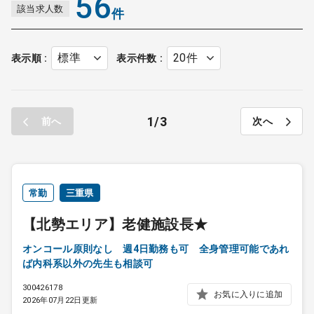
56
該当求人数
件
を求める医療機関の求人が多くみられます。
表示順
表示件数
1
3
前へ
次へ
常勤
三重県
【北勢エリア】老健施設長★
オンコール原則なし 週4日勤務も可 全身管理可能であれ
ば内科系以外の先生も相談可
300426178
お気に入りに追加
2026年07月22日更新