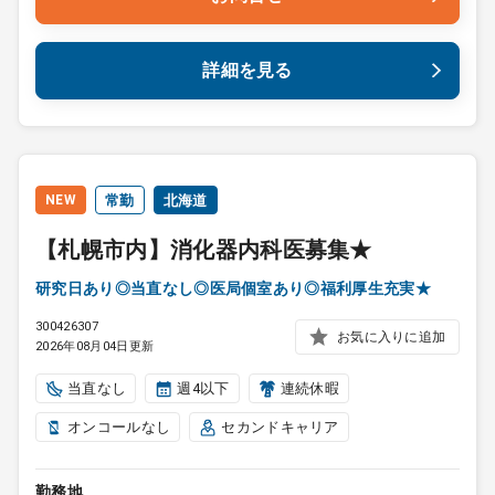
詳細を見る
NEW
常勤
北海道
【札幌市内】消化器内科医募集★
研究日あり◎当直なし◎医局個室あり◎福利厚生充実★
300426307
お気に入りに追加
2026年08月04日更新
当直なし
週4以下
連続休暇
オンコールなし
セカンドキャリア
勤務地