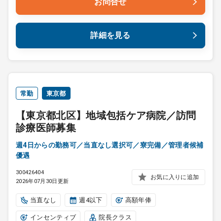
お問合せ
詳細を見る
常勤
東京都
【東京都北区】地域包括ケア病院／訪問
診療医師募集
週4日からの勤務可／当直なし選択可／寮完備／管理者候補
優遇
300426404
お気に入りに追加
2026年07月30日更新
当直なし
週4以下
高額年俸
インセンティブ
院長クラス