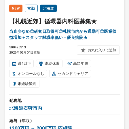
NEW
常勤
北海道
【札幌近郊】循環器内科医募集★
当直少なめ◎研究日取得可◎札幌市内から通勤可◎医業収
益増加＋スタッフ離職率低い＝優良病院★
300426313
お気に入りに追加
2026年08月04日更新
週4以下
連続休暇
高額年俸
オンコールなし
セカンドキャリア
未経験歓迎
勤務地
北海道石狩市内
給与（年収）
1200万円 ～ 2000万円 応相談