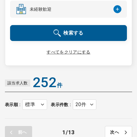
コンサルタント
未経験歓迎
成功事例
検索する
転職ノウハウ
すべてをクリアにする
9:00 ～ 18:00
（平日）
受付時間
0120-337-613
252
該当求人数
件
クリニック開業
表示順
表示件数
DtoDとは
お問合せ
1
13
前へ
次へ
採用をお考えの医療機関の方