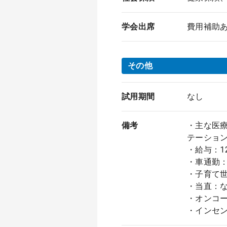
学会出席
費用補助あ
その他
試用期間
なし
備考
・主な医療
テーショ
・給与：1
・車通勤
・子育て
・当直：
・オンコ
・インセ