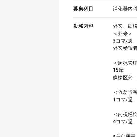
募集科目
消化器内
勤務内容
外来、病
＜外来＞
3コマ/週
外来受診者
＜病棟管
15床
病棟区分
＜救急当
1コマ/週
＜内視鏡
4コマ/週
※主な疾