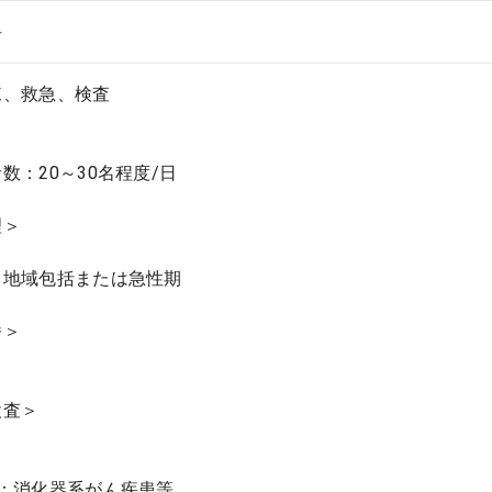
科
棟、救急、検査
数：20～30名程度/日
理＞
：地域包括または急性期
番＞
検査＞
患：消化器系がん疾患等