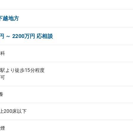
下越地方
円 ～ 2200万円 応相談
内科
駅より徒歩15分程度
勤可
養
以上200床以下
禁煙