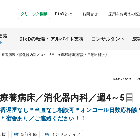
クリニック開業
DtoDとは
お問合せ
採用をお考えの医
検索
DtoDの転職・
アルバイト支援
コンサルタント
成
ト
＋療養病床／消化器内科／週4～5日 ※週3勤務応相談の常勤医師求人
300424859
2
療養病床／消化器内科／週4～5日 
早番遅番なし＊当直なし相談可＊オンコール日数応相談
り＊宿舎あり／ご連絡ください！！
支援
高額年俸
インセンティブ