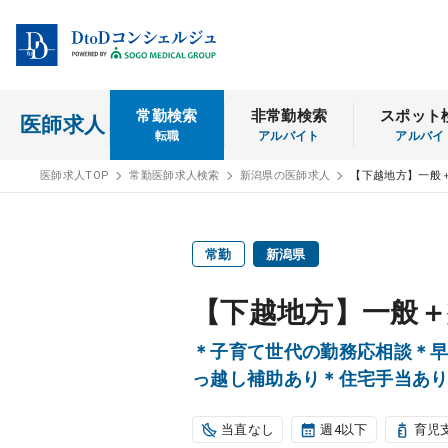
常勤検索
非常勤検索
スポット
医師求人
転職
アルバイト
アルバイ
医師求人TOP
常勤医師求人検索
新潟県の医師求人
【下越地方】一般
常勤
新潟県
【下越地方】一般＋
＊子育て世代の勤務応相談＊
っ越し補助あり＊住宅手当あ
当直なし
週4以下
育児