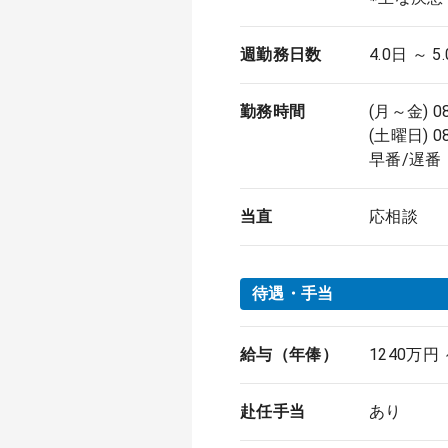
週勤務日数
4.0日 ～ 5
勤務時間
(月～金) 0
(土曜日) 0
早番/遅番
当直
応相談
待遇・手当
給与（年俸）
1240万円
赴任手当
あり