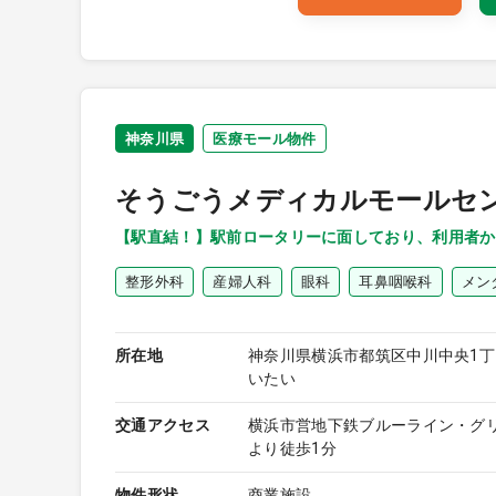
神奈川県
医療モール物件
そうごうメディカルモールセ
【駅直結！】駅前ロータリーに面しており、利用者か
整形外科
産婦人科
眼科
耳鼻咽喉科
メン
所在地
神奈川県横浜市都筑区中川中央1丁
いたい
交通アクセス
横浜市営地下鉄ブルーライン・グ
より徒歩1分
物件形状
商業施設