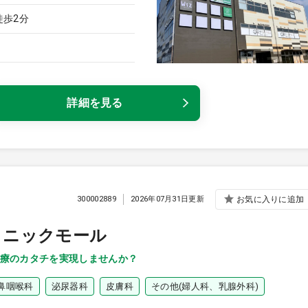
徒歩2分
詳細を見る
300002889
2026年07月31日更新
お気に入りに追加
リニックモール
療のカタチを実現しませんか？
鼻咽喉科
泌尿器科
皮膚科
その他(婦人科、乳腺外科)