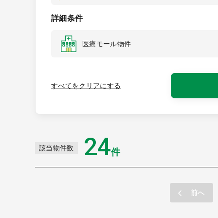
詳細条件
医療モール物件
すべてをクリアにする
24
該当物件数
件
前へ