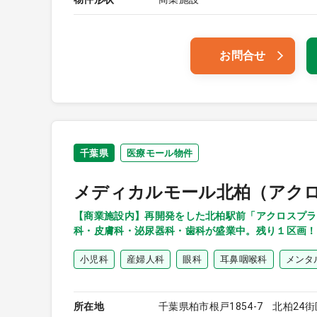
お問合せ
千葉県
医療モール物件
メディカルモール北柏（アク
【商業施設内】再開発をした北柏駅前「アクロスプラ
科・皮膚科・泌尿器科・歯科が盛業中。残り１区画！
小児科
産婦人科
眼科
耳鼻咽喉科
メンタ
所在地
千葉県柏市根戸1854-7 北柏24街