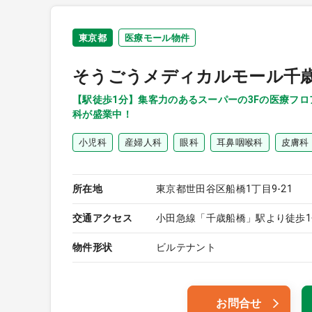
東京都
医療モール物件
そうごうメディカルモール千
【駅徒歩1分】集客力のあるスーパーの3Fの医療フ
科が盛業中！
小児科
産婦人科
眼科
耳鼻咽喉科
皮膚科
所在地
東京都世田谷区船橋1丁目9-21
交通アクセス
小田急線「千歳船橋」駅より徒歩1
物件形状
ビルテナント
お問合せ