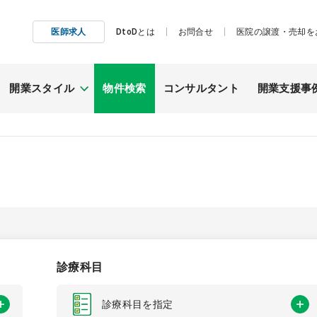
医師求人
DtoDとは
お問合せ
医院の譲渡・売却を
開業スタイル
物件検索
コンサルタント
開業支援事
施工事例
継承開業
（医院継承）
診療科目
診療科目を指定