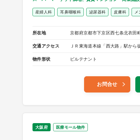
産婦人科
耳鼻咽喉科
泌尿器科
皮膚科
メ
所在地
京都府京都市下京区西七条北衣田町
交通アクセス
ＪＲ東海道本線「西大路」駅から徒
物件形状
ビルテナント
お問合せ
大阪府
医療モール物件