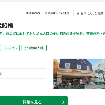
300002979
2026年08月05日更新
お気に入りに追加
歳船橋
ロア。商店街に面しており足元人口の多い都内の希少物件。整形外科・
メンタル
その他(婦人科)
分
詳細を見る