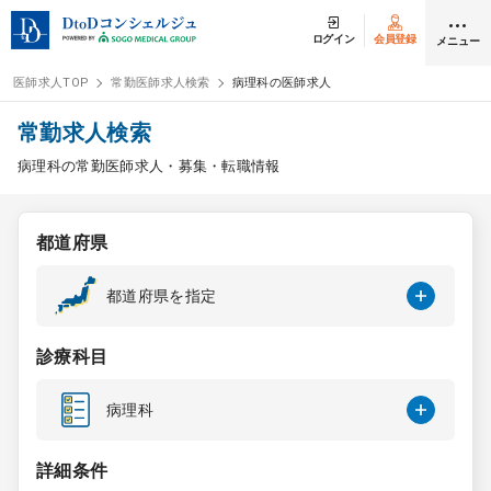
ログイン
会員登録
メニュー
医師求人TOP
常勤医師求人検索
病理科の医師求人
ログイン
会員登録
常勤求人検索
病理科の常勤医師求人・募集・転職情報
医師求人
都道府県
常勤検索
転職
都道府県を指定
非常勤検索
アルバイト
診療科目
スポット検索
アルバイト
病理科
DtoDの転職・
アルバイト支援
詳細条件