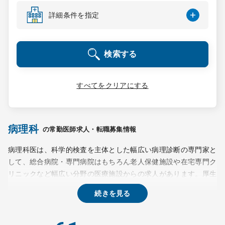
コンサルタント
詳細条件を指定
成功事例
検索する
転職ノウハウ
すべてをクリアにする
9:00 ～ 18:00
（平日）
受付時間
0120-337-613
病理科
の常勤医師求人・転職募集情報
病理科医は、科学的検査を主体とした幅広い病理診断の専門家と
して、総合病院・専門病院はもちろん老人保健施設や在宅専門ク
クリニック開業
リニックなど幅広い分野の医療施設からの求人があります。厚生
労働省の平成22年の調査によれば、全診療科における必要医師
続きを見る
DtoDとは
数の平均倍率は現員医師数の1.11倍であったのに対し、病理診断
お問合せ
科医は1.20倍とやや高め。時間的・空間的に融通がききやすい仕
事のため、子育て中の女性医師や要介護者の家族を抱える方な
採用をお考えの医療機関の方