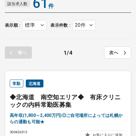
61
該当求人数
件
ど、常勤の難しい方でも活躍しやすい求人案件が多くみられま
す。
表示順
表示件数
1
4
前へ
次へ
常勤
北海道
◆北海道 南空知エリア◆ 有床クリニ
ックの内科常勤医募集
高年収(1,800～2,400万円)◎ご自宅場所によっては札幌か
らの通勤も可能★
300426315
お気に入りに追加