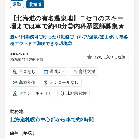
常勤
北海道
【北海道の有名温泉地】ニセコのスキー
場までは車で約40分◎内科系医師募集★
週4.5日勤務可◎ゆったり勤務◎ゴルフ/温泉/登山/釣り等各
種アウトドア満喫できる環境◎
300426329
お気に入りに追加
2026年07月29日更新
当直なし
週4以下
育児支援
高額年俸
オンコールなし
セカンドキャリア
未経験歓迎
勤務地
北海道札幌市中心部から車で約2時間
給与（年収）