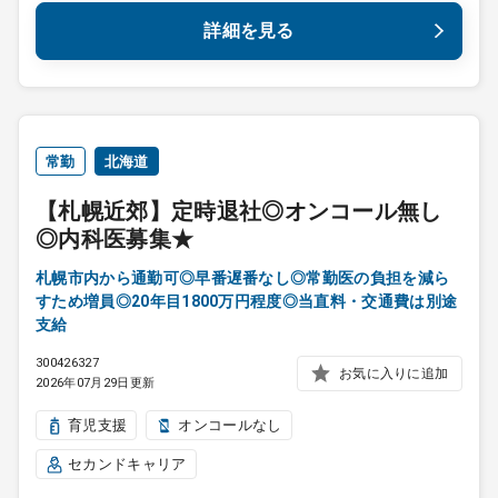
詳細を見る
常勤
北海道
【札幌近郊】定時退社◎オンコール無し
◎内科医募集★
札幌市内から通勤可◎早番遅番なし◎常勤医の負担を減ら
すため増員◎20年目1800万円程度◎当直料・交通費は別途
支給
300426327
お気に入りに追加
2026年07月29日更新
育児支援
オンコールなし
セカンドキャリア