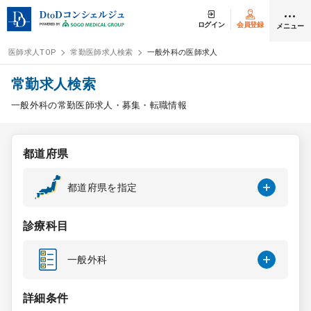
ログイン
会員登録
メニュー
医師求人TOP
常勤医師求人検索
一般外科の医師求人
ログイン
会員登録
常勤求人検索
一般外科の常勤医師求人・募集・転職情報
医師求人
都道府県
常勤検索
転職
都道府県を指定
非常勤検索
アルバイト
診療科目
スポット検索
アルバイト
一般外科
DtoDの転職・
アルバイト支援
詳細条件