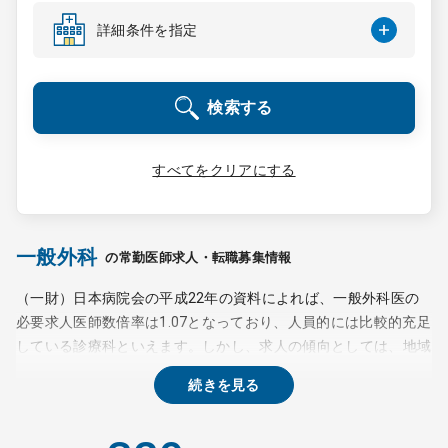
コンサルタント
詳細条件を指定
成功事例
検索する
転職ノウハウ
すべてをクリアにする
9:00 ～ 18:00
（平日）
受付時間
0120-337-613
一般外科
の常勤医師求人・転職募集情報
（一財）日本病院会の平成22年の資料によれば、一般外科医の
必要求人医師数倍率は1.07となっており、人員的には比較的充足
クリニック開業
している診療科といえます。しかし、求人の傾向としては、地域
の一次医療現場でジェネラリストとして働く医師への需要が高ま
続きを見る
DtoDとは
っているようです。これは各診療科の専門化が進み、複合的な疾
お問合せ
患や各科の間にあたるような疾患を持つ患者が適切な医療サービ
スを受けにくくなっている現状を解消するための動きと考えられ
採用をお考えの医療機関の方