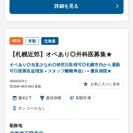
詳細を見る
NEW
常勤
北海道
【札幌近郊】オペあり◎外科医募集★
オペあり◎当直少なめ◎研究日取得可◎札幌市内から通勤
可◎医業収益増加＋スタッフ離職率低い＝優良病院★
300426312
お気に入りに追加
2026年08月04日更新
週4以下
連続休暇
高額年俸
オンコールなし
勤務地