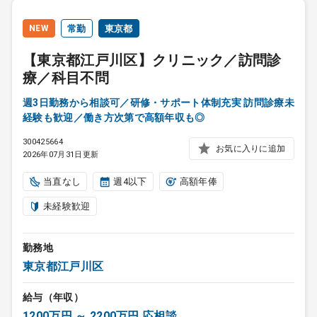
NEW
常勤
東京都
【東京都江戸川区】クリニック／訪問診
療／科目不問
週3日勤務から相談可／研修・サポート体制充実 訪問診療未
経験も歓迎／働き方次第で高額年収も◎
300425664
お気に入りに追加
2026年07月31日更新
当直なし
週4以下
高額年俸
未経験歓迎
勤務地
東京都江戸川区
給与（年収）
1200万円 ～ 2200万円 応相談