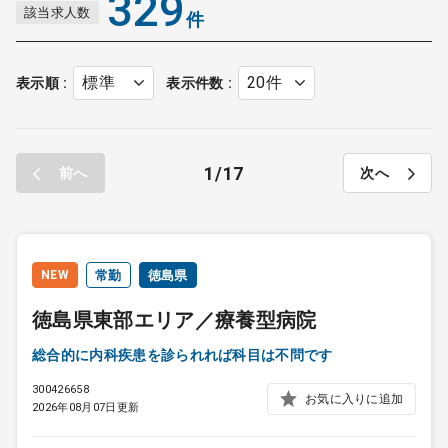
329
該当求人数
件
ます。このような案件では特に常勤医を求める傾向がみられま
す。
表示順
表示件数
1
17
前へ
次へ
NEW
常勤
徳島県
徳島県東部エリア／療養型病院
総合的に内科疾患を診られれば科目は不問です
300426658
お気に入りに追加
2026年08月07日更新