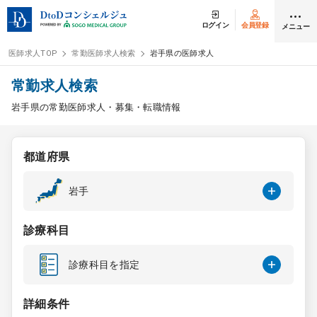
ログイン
会員登録
メニュー
医師求人TOP
常勤医師求人検索
岩手県の医師求人
ログイン
会員登録
常勤求人検索
岩手県の常勤医師求人・募集・転職情報
医師求人
都道府県
常勤検索
転職
岩手
非常勤検索
アルバイト
診療科目
スポット検索
アルバイト
診療科目を指定
DtoDの転職・
アルバイト支援
詳細条件