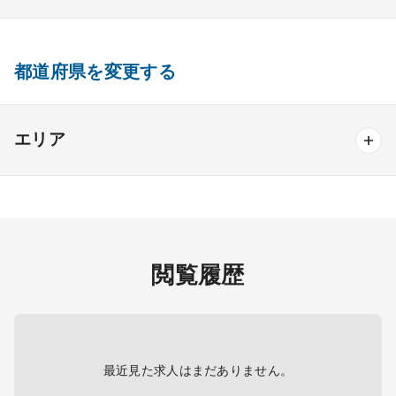
外部機関からの派遣等から医師確
11.40%
8.40%
3.00%
内分泌内科
糖尿病内科
脳神経内科
血液内科
保へ
産業医
製薬会社
救急医療への対応
11.20%
14.10%
-2.90%
腎臓内科
老人内科
リウマチ内科
総合診療科
都道府県を変更する
正規雇用が望ましい
9.70%
8.40%
1.30%
一般外科
近々医師の退職の予定があるため
2.20%
2.90%
-0.70%
エリア
一般外科
呼吸器外科
心臓血管外科
北海道・東北エリア
消化器外科
乳腺外科
小児外科
脳神経外科
北海道
青森
岩手
宮城
秋田
山形
整形外科
形成外科
美容外科
福島
閲覧履歴
その他
関東エリア
産婦人科
産科
婦人科
小児科
精神科
首都圏
東京
神奈川
千葉
埼玉
茨城
心療内科
泌尿器科
眼科
耳鼻咽喉科
最近見た求人はまだありません。
栃木
群馬
皮膚科
麻酔科
リハビリテーション科