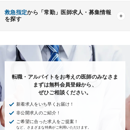
後期研修可能
週4日の勤務可能
外来
健診
病棟
在宅
救急
透析
心療内科
泌尿器科
眼科
耳鼻咽喉科
救急指定
から「常勤」医師求人・募集情報
オンコールなしの勤務可能
セカンドキャリア歓迎
検査
読影
手術
コンタクト
麻酔
を探す
皮膚科
麻酔科
リハビリテーション科
未経験歓迎
その他
放射線科
救命救急科
病理科
その他
あり
1次
2次
3次
なし
転職・アルバイトをお考えの医師のみなさま
まずは無料会員登録から、
ぜひご相談ください。
新着求人をいち早くお届け！
非公開求人のご紹介！
ご希望に合った求人をご提案！
など、さまざまな特典がご利用いただけます。