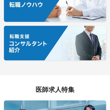
四国エリア
徳島
香川
愛媛
高知
九州・沖縄エリア
福岡
佐賀
長崎
熊本
大分
宮崎
鹿児島
沖縄
医師求人特集