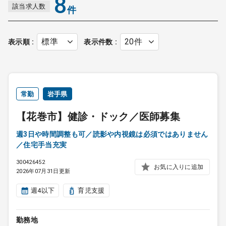
8
該当求人数
件
組みにも積極的です。
表示順
表示件数
常勤
岩手県
【花巻市】健診・ドック／医師募集
週3日や時間調整も可／読影や内視鏡は必須ではありません
／住宅手当充実
300426452
お気に入りに追加
2026年07月31日更新
週4以下
育児支援
勤務地