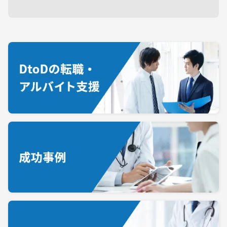
放射線科
救命救急科
病理科
その他
甲信越・北陸エリア
新潟
富山
石川
福井
山梨
長野
東海エリア
岐阜
静岡
愛知
三重
関西エリア
滋賀
京都
大阪
兵庫
奈良
和歌山
中国エリア
鳥取
島根
岡山
広島
山口