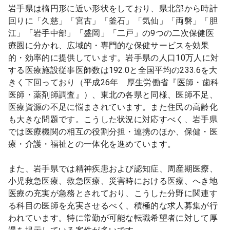
岩手県は楕円形に近い形状をしており、県北部から時計
回りに「久慈」「宮古」「釜石」「気仙」「両磐」「胆
江」「岩手中部」「盛岡」「二戸」の9つの二次保健医
療圏に分かれ、広域的・専門的な保健サービスを効果
的・効率的に提供しています。岩手県の人口10万人に対
する医療施設従事医師数は192.0と全国平均の233.6を大
きく下回っており（平成26年 厚生労働省『医師・歯科
医師・薬剤師調査』）、東北の各県と同様、医師不足、
医療資源の不足に悩まされています。また住民の高齢化
も大きな問題です。こうした状況に対応すべく、岩手県
では医療機関の相互の役割分担・連携のほか、保健・医
療・介護・福祉との一体化を進めています。
また、岩手県では精神疾患および認知症、周産期医療、
小児救急医療、救急医療、災害時における医療、へき地
医療の充実が急務とされており、こうした分野に関連す
る科目の医師を充実させるべく、積極的な求人募集が行
われています。特に常勤が可能な転職希望者に対して厚