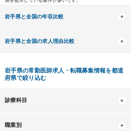
遇を提示している案件が多いです。
岩手県と全国の年収比較
岩手県と全国の求人理由比較
性別
岩手県
全国
岩手県-全国
男性
1739万円
1227万円
512万円
女性
1189万円
1016万円
173万円
岩手県の常勤医師求人・転職募集情報を都道
求人理由
岩手県
全国
岩手県-全国
府県で絞り込む
退職医師の補充
21.60%
17.50%
4.10%
現員医師の負担軽減(患者数が多い)
29.50%
27.80%
1.70%
診療科目
現員医師の負担軽減(日直・宿直が
9.10%
16.20%
-7.10%
多い)
休診中の診療科の再開
3.90%
2.30%
1.60%
一般内科
休棟・休床している病棟・病床の
職業別
1.40%
2.20%
-0.80%
再開
一般内科
呼吸器内科
消化器内科
循環器内科