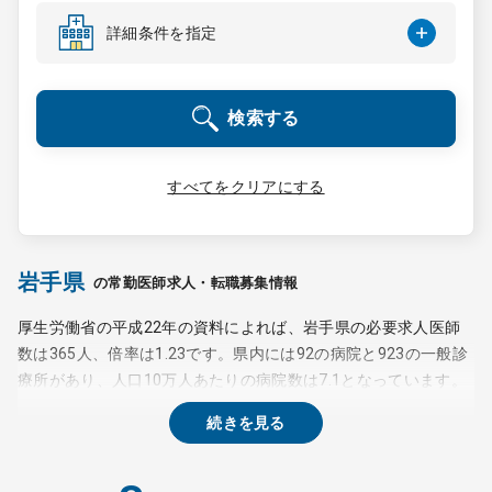
コンサルタント
詳細条件を指定
成功事例
検索する
転職ノウハウ
すべてをクリアにする
9:00 ～ 18:00
（平日）
受付時間
0120-337-613
岩手県
の常勤医師求人・転職募集情報
厚生労働省の平成22年の資料によれば、岩手県の必要求人医師
数は365人、倍率は1.23です。県内には92の病院と923の一般診
クリニック開業
療所があり、人口10万人あたりの病院数は7.1となっています。
ただし、本州最大の面積を持つ岩手県では医療機関・医師数とも
続きを見る
DtoDとは
に不足感が強く、特に常勤医の確保に注力し、転職者の受け入れ
お問合せ
に意欲的な医療機関が多くみられます。電子カルテの導入やクリ
ニカルパスの推進など、医師の働きやすさのための先進的な取り
採用をお考えの医療機関の方