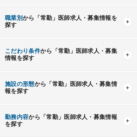
内科系
職業別
から「常勤」医師求人・募集情報を
一般内科
呼吸器内科
消化器内科
循環器内科
探す
内分泌内科
糖尿病内科
脳神経内科
血液内科
産業医
製薬会社
腎臓内科
老人内科
リウマチ内科
総合診療科
こだわり条件
から「常勤」医師求人・募集
情報を探す
外科系
資格取得が可能な施設
1週間以上の連続休暇取得可能
一般外科
呼吸器外科
心臓血管外科
施設の形態
から「常勤」医師求人・募集情
開業支援あり
育児支援制度あり
報を探す
消化器外科
乳腺外科
小児外科
脳神経外科
1年未満の勤務可能
年俸2000万円以上可能
整形外科
形成外科
美容外科
一般
療養
精神
一般＋療養
一般＋精神
外来のみの勤務可能
給与インセンティブ制度あり
勤務内容
から「常勤」医師求人・募集情報
その他
療養＋精神
クリニック
老健
その他の形態
を探す
夜間当直なしの勤務可
院長・副院長職
産婦人科
産科
婦人科
小児科
精神科