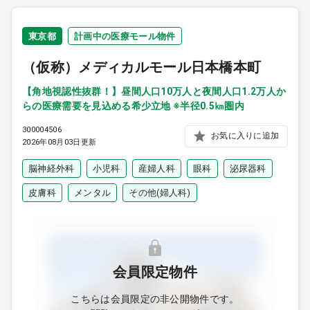
東京都
計画中の医療モール物件
（仮称）メディカルモール日本橋本町
【角地視認性抜群！】昼間人口10万人と夜間人口1.2万人か
らの医療需要を見込める希少立地 ※半径0.5㎞圏内
300004506
お気に入りに追加
2026年08月03日更新
脳神経外科
小児科
産婦人科
眼科
泌尿器科
皮膚科
メンタル
その他(婦人科)
会員限定物件
こちらは会員限定の非公開物件です。