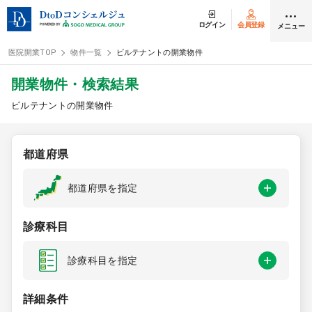
ログイン
会員登録
メニュー
医院開業TOP
物件一覧
ビルテナントの開業物件
ログイン
会員登録
開業物件・検索結果
ビルテナントの開業物件
クリニック開業
都道府県
DtoDの開業支援
都道府県を指定
開業までの流れ
診療科目
開業スタイル
診療科目を指定
開業スタイル TOP
物件検索
詳細条件