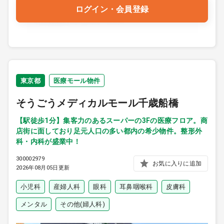
ログイン・会員登録
東京都
医療モール物件
そうごうメディカルモール千歳船橋
【駅徒歩1分】集客力のあるスーパーの3Fの医療フロア。商
店街に面しており足元人口の多い都内の希少物件。整形外
科・内科が盛業中！
300002979
お気に入りに追加
2026年08月05日更新
小児科
産婦人科
眼科
耳鼻咽喉科
皮膚科
メンタル
その他(婦人科)