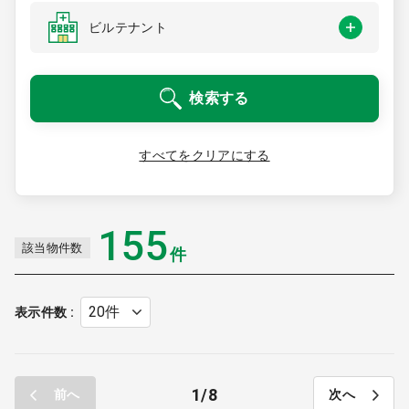
医療モール開業
コンサルタント
ビルテナント
継承開業（医院継承）
開業支援事例
検索する
新規開業（戸建て・テナント）
開業支援事例
開業ノウハウ
すべてをクリアにする
施工事例
開業セミナー
155
該当物件数
件
個別相談会
表示件数
診療圏調査
1
8
前へ
次へ