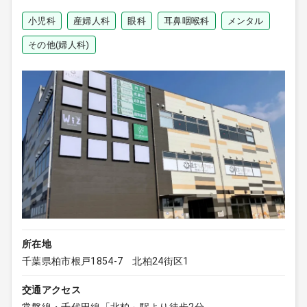
小児科
産婦人科
眼科
耳鼻咽喉科
メンタル
その他(婦人科)
所在地
千葉県柏市根戸1854-7 北柏24街区1
交通アクセス
常磐線・千代田線「北柏」駅より徒歩2分