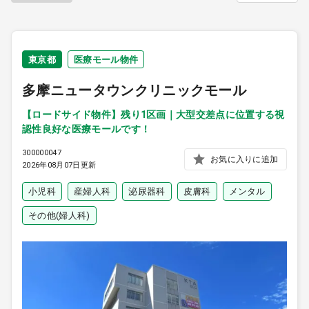
9:00 ～ 18:00
（平日）
受付時間
0120-315-606
東京都
医療モール物件
多摩ニュータウンクリニックモール
医師求人
【ロードサイド物件】残り1区画｜大型交差点に位置する視
認性良好な医療モールです！
DtoDとは
300000047
お気に入りに追加
2026年08月07日更新
お問合せ
医院の譲渡・売却をお考えの方
小児科
産婦人科
泌尿器科
皮膚科
メンタル
その他(婦人科)