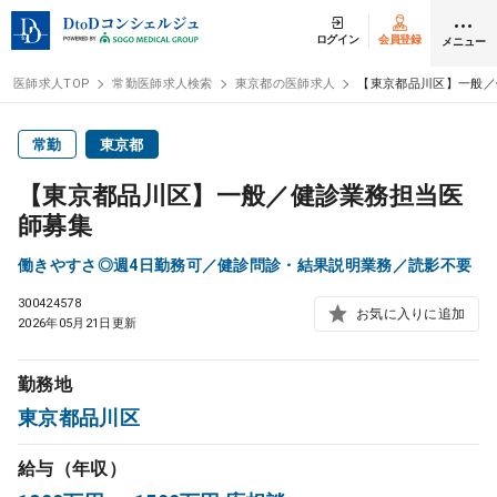
ログイン
会員登録
メニュー
医師求人TOP
常勤医師求人検索
東京都の医師求人
【東京都品川区】一般／
ログイン
会員登録
常勤
東京都
【東京都品川区】一般／健診業務担当医
医師求人
師募集
働きやすさ◎週4日勤務可／健診問診・結果説明業務／読影不要
常勤検索
転職
300424578
お気に入りに追加
2026年05月21日更新
非常勤検索
アルバイト
勤務地
スポット検索
アルバイト
東京都品川区
DtoDの転職・
アルバイト支援
給与（年収）