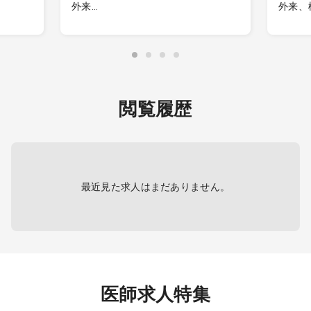
外来
外来、
名程度
◆新規開業クリニックの院長（管理
※内視
医師・医療法人理事）
す
・外来患者数：1日予想外来数50人～
※勤務
60人
頂けま
療養）：
・院外処方
・往診 ※在宅診療の対応可能な方歓
【内視
閲覧履歴
迎します（必須ではありません）
・週3
・医療設備：電子カルテ（WEMEX）
・件数
導入予定、一般診療に必要な医療機
2000
器用意
・内視
のみ
※上下
最近見た求人はまだありません。
【内科
【備考
・受付
の診察
・電子
医師求人特集
・医療