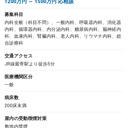
1200万円 ～ 1500万円 応相談
コンサルタント
募集科目
内科全般（科目不問）、一般内科、呼吸器内科、消化器
成功事例
内科、循環器内科、内分泌内科、糖尿病内科、脳神経内
科、血液内科、腎臓内科、老人内科、リウマチ内科、総
転職ノウハウ
合診療科
交通アクセス
9:00 ～ 18:00
（平日）
受付時間
JR線最寄駅より徒歩5分
0120-337-613
医療機関区分
一般
クリニック開業
病床数
200床未満
DtoDとは
屋内の受動喫煙対策
お問合せ
敷地内禁煙
採用をお考えの医療機関の方