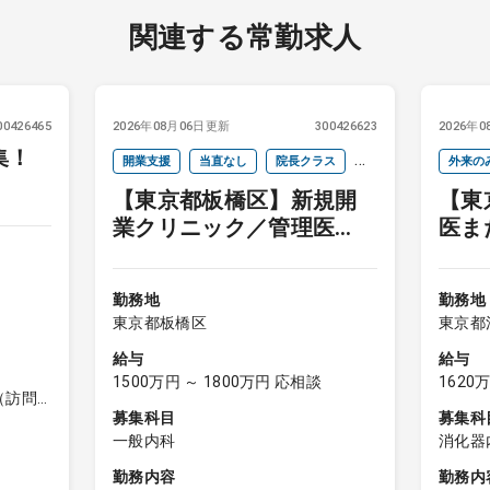
関連する常勤求人
00426465
2026年08月06日更新
300426623
2026年
集！
開業支援
当直なし
院長クラス
外来の
【東京都板橋区】新規開
【東
週4以下
オンコールなし
院長ク
業クリニック／管理医
医ま
オンコ
師・院長
／イ
駅近
勤務地
勤務地
東京都板橋区
東京都
給与
給与
1500万円 ～ 1800万円 応相談
1620
（訪問
募集科目
募集科
一般内科
消化器
勤務内容
勤務内