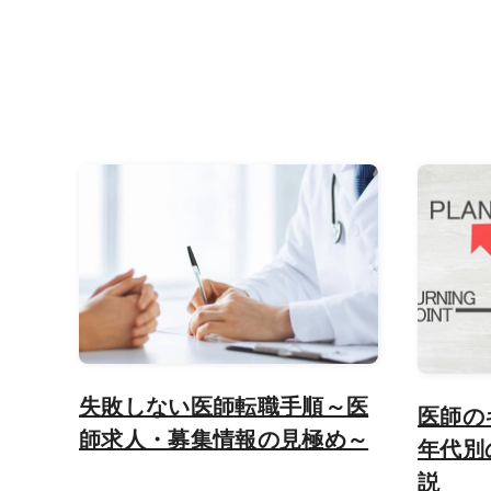
失敗しない医師転職手順～医
医師の
師求人・募集情報の見極め～
年代別
説