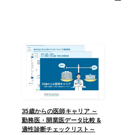
35歳からの医師キャリア ～
勤務医・開業医データ比較 &
適性診断チェックリスト～