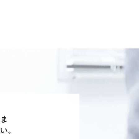
さま
い。