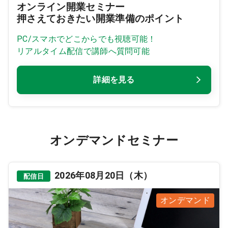
オンライン開業セミナー
押さえておきたい開業準備のポイント
9:00 ～ 18:00
（平日）
受付時間
0120-315-606
PC/スマホでどこからでも視聴可能！
リアルタイム配信で講師へ質問可能
医師求人
詳細を見る
DtoDとは
お問合せ
医院の譲渡・売却をお考えの方
オンデマンドセミナー
2026年08月20日（木）
配信日
オンデマンド