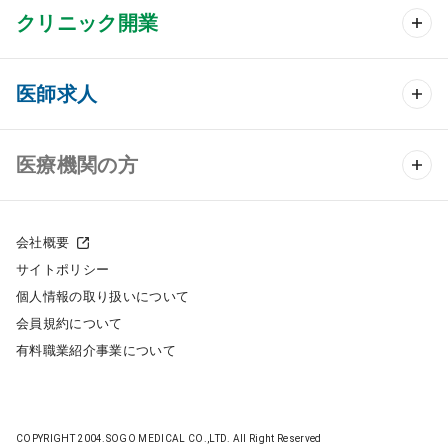
クリニック開業
クリニック開業 TOP
医師求人
クリニック物件検索
医師求人 TOP
医療機関の方
DtoDのクリニック開業支援
常勤求人検索
医院の譲渡・売却をお考えの方
クリニックの開業スタイル
会社概要
非常勤求人検索
サイトポリシー
採用をお考えの医療機関の方
クリニック開業までの流れ
個人情報の取り扱いについて
スポット求人検索
会員規約について
開業支援事例
有料職業紹介事業について
DtoDの転職・アルバイト支援
施工事例
成功事例
COPYRIGHT 2004.SOGO MEDICAL CO.,LTD. All Right Reserved