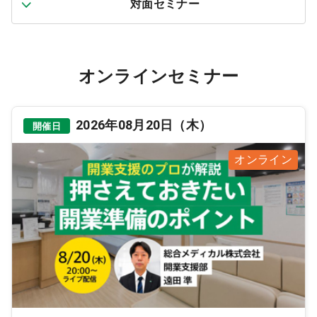
対面セミナー
医療モール開業
コンサルタント
継承開業（医院継承）
開業支援事例
オンラインセミナー
新規開業（戸建て・テナント）
開業支援事例
開業ノウハウ
2026年08月20日（木）
開催日
施工事例
オンライン
開業セミナー
個別相談会
診療圏調査