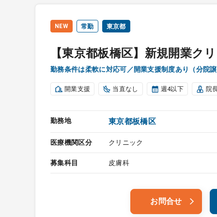
NEW
常勤
東京都
【東京都板橋区】新規開業クリ
勤務条件は柔軟に対応可／開業支援制度あり（分院譲
開業支援
当直なし
週4以下
院
勤務地
東京都板橋区
医療機関区分
クリニック
募集科目
皮膚科
お問合せ