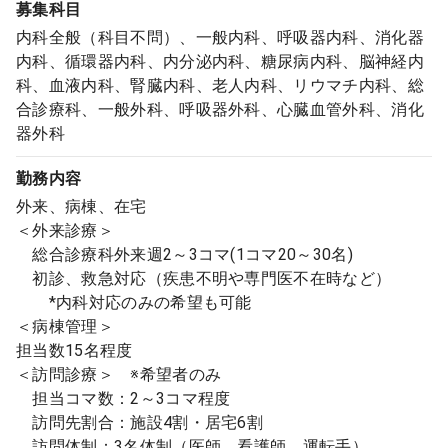
募集科目
内科全般（科目不問）、一般内科、呼吸器内科、消化器
内科、循環器内科、内分泌内科、糖尿病内科、脳神経内
科、血液内科、腎臓内科、老人内科、リウマチ内科、総
合診療科、一般外科、呼吸器外科、心臓血管外科、消化
器外科
勤務内容
外来、病棟、在宅
＜外来診療＞
総合診療科外来週2～3コマ(1コマ20～30名)
初診、救急対応（疾患不明や専門医不在時など）
*内科対応のみの希望も可能
＜病棟管理＞
担当数15名程度
＜訪問診療＞ ※希望者のみ
担当コマ数：2～3コマ程度
訪問先割合：施設4割・居宅6割
訪問体制：3名体制（医師、看護師、運転手）