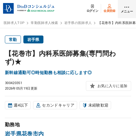
ログイン
会員登録
メニュー
医師求人TOP
常勤医師求人検索
岩手県の医師求人
【花巻市】内科系医師募
ログイン
会員登録
常勤
岩手県
【花巻市】内科系医師募集(専門問わ
医師求人
ず)★
新幹線通勤可◎時短勤務も相談に応します◎
常勤検索
転職
300420351
お気に入りに追加
2026年05月19日更新
非常勤検索
アルバイト
週4以下
セカンドキャリア
未経験歓迎
スポット検索
アルバイト
勤務地
DtoDの転職・
アルバイト支援
岩手県花巻市内