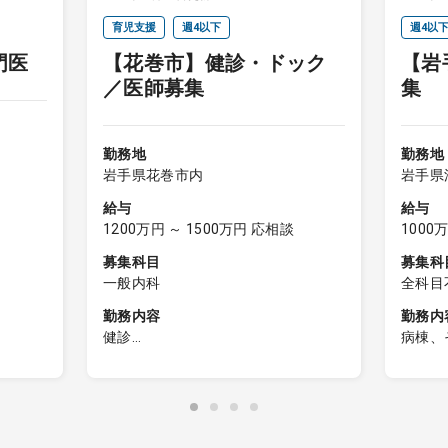
育児支援
週4以下
週4以
門医
【花巻市】健診・ドック
【岩
セカン
／医師募集
集
勤務地
勤務地
岩手県花巻市内
岩手県
給与
給与
1200万円 ～ 1500万円 応相談
1000
募集科目
募集科
一般内科
全科目
問）、
勤務内容
勤務内
器内科
健診
病棟、
糖尿病
【日勤帯】
【日勤
科、腎
＜内科健診＞
→入
内科、
／1 コ
→担当コマ数：8～10コマ
→対象
不問）
→受信者数 ：30～
25名
臓血管
35名 程度／1コマ
→近隣