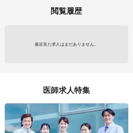
科、小
＜読影勤務＞
り
科、形
閲覧履歴
→可能あればお願いしたいですが必
→経営
科、産
須ではない
科、心
→ 胸部・胃部・心電図・腹部超音
【夜間
鼻咽喉
患が中
波・マンモ・眼底等
＜オ
リテー
→なし
急科、
＜結果説明＞
併設病
最近見た求人はまだありません。
→将来的にあり（再来年には認定施
設になるため必須となる）
・電子
＜内視鏡検査＞
→希望者のみ
→上部のみ：可能であればお願いし
たいがやらなくてもOK
医師求人特集
経鼻・経口両方あり
目安件数：1コマ
MAX10件程度
機器 ：オリンパ
ス ＊現在はバリウムのみで対応
【夜間帯】