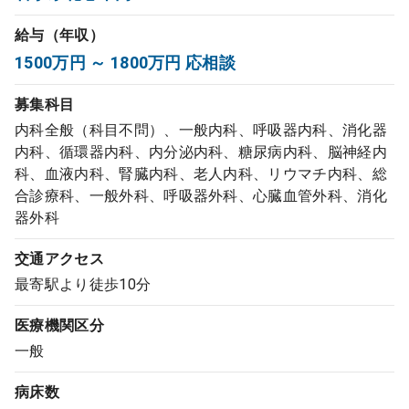
コンサルタント
給与（年収）
1500万円 ～ 1800万円 応相談
成功事例
募集科目
転職ノウハウ
内科全般（科目不問）、一般内科、呼吸器内科、消化器
内科、循環器内科、内分泌内科、糖尿病内科、脳神経内
科、血液内科、腎臓内科、老人内科、リウマチ内科、総
9:00 ～ 18:00
合診療科、一般外科、呼吸器外科、心臓血管外科、消化
（平日）
受付時間
0120-337-613
器外科
交通アクセス
最寄駅より徒歩10分
クリニック開業
医療機関区分
一般
DtoDとは
お問合せ
病床数
採用をお考えの医療機関の方