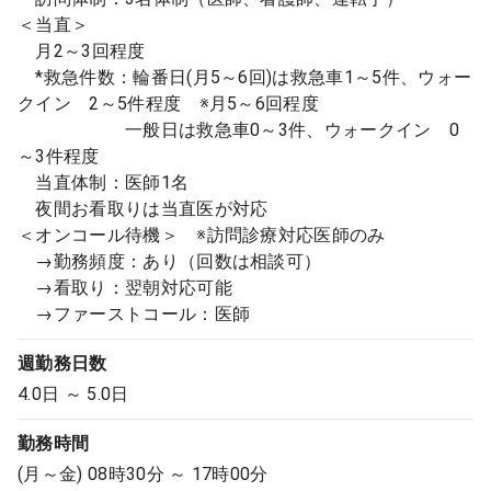
＜当直＞
月2～3回程度
*救急件数：輪番日(月5～6回)は救急車1～5件、ウォー
クイン 2～5件程度 ※月5～6回程度
一般日は救急車0～3件、ウォークイン 0
～3件程度
当直体制：医師1名
夜間お看取りは当直医が対応
＜オンコール待機＞ ※訪問診療対応医師のみ
→勤務頻度：あり（回数は相談可）
→看取り：翌朝対応可能
→ファーストコール：医師
週勤務日数
4.0日 ～ 5.0日
勤務時間
(月～金) 08時30分 ～ 17時00分