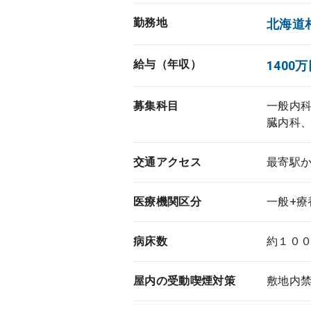
勤務地
北海道
給与（年収）
1400万
募集科目
一般内
臓内科
交通アクセス
最寄駅
医療機関区分
一般+療
病床数
約１０
屋内の受動喫煙対策
敷地内