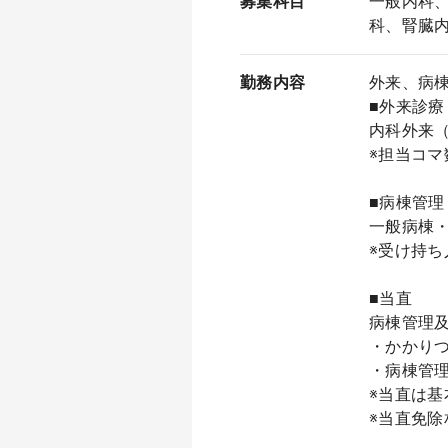
募集科目
一般内科
科、腎臓
勤務内容
外来、病
■外来診療
内科外来（
※担当コマ
■病棟管理
一般病棟
※受け持ち
■当直
病棟管理
・かかりつ
・病棟管
※当直は基
※当直免除