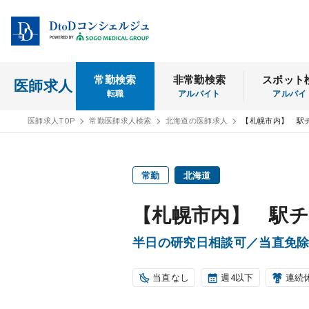
常勤検索
非常勤検索
スポット
医師求人
転職
アルバイト
アルバイ
医師求人TOP
常勤医師求人検索
北海道の医師求人
【札幌市内】 駅
常勤
北海道
【札幌市内】 駅チ
半日の研究日相談可／当直免
当直なし
週4以下
連続