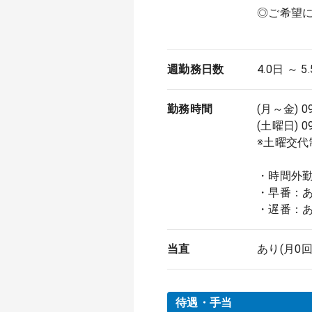
◎ご希望
週勤務日数
4.0日 ～ 5
勤務時間
(月～金) 0
(土曜日) 0
※土曜交代
・時間外
・早番：
・遅番：
当直
あり(月0回
待遇・手当