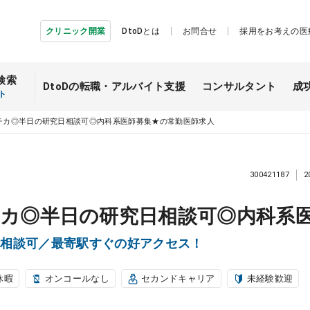
クリニック開業
DtoDとは
お問合せ
採用をお考えの医
検索
DtoDの転職・
アルバイト支援
コンサルタント
成
ト
チカ◎半日の研究日相談可◎内科系医師募集★の常勤医師求人
300421187
2
カ◎半日の研究日相談可◎内科系
除相談可／最寄駅すぐの好アクセス！
休暇
オンコールなし
セカンドキャリア
未経験歓迎