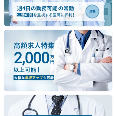
査技師（オンコール）
年、ER
内視
＜オンコール＞
台、フ
電話の対応あり、出動はほぼ無
セ
し
あり
【夜間
＜当
勤務
救急
当直1
対応件
度（ウ
て）
病棟
当直
査技師
＜オ
電話