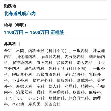
勤務地
コンサルタント
北海道札幌市内
成功事例
給与（年収）
1400万円 ～ 1600万円 応相談
転職ノウハウ
募集科目
全科目不問、内科全般（科目不問）、一般内科、呼吸器
9:00 ～ 18:00
（平日）
受付時間
内科、消化器内科、循環器内科、内分泌内科、糖尿病内
0120-337-613
科、脳神経内科、血液内科、腎臓内科、老人内科、リウ
マチ内科、総合診療科、外科全般（科目不問）、一般外
科、呼吸器外科、心臓血管外科、消化器外科、乳腺外
科、小児外科、脳神経外科、整形外科、形成外科、美容
クリニック開業
外科、産婦人科、産科、婦人科、小児科、精神科、心療
内科、泌尿器科、眼科、耳鼻咽喉科、皮膚科、麻酔科、
DtoDとは
リハビリテーション科、放射線科、救命救急科、病理
お問合せ
科、その他、産業医、製薬会社
採用をお考えの医療機関の方