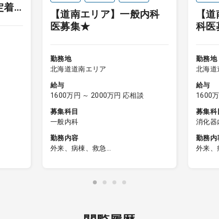
定着
【道南エリア】一般内科
【道
インセンティブ
インセ
医募集★
科医
勤務地
勤務地
北海道道南エリア
北海道
給与
給与
1600万円 ～ 2000万円 応相談
1600
募集科目
募集科
一般内科
消化器
勤務内容
勤務内
外来、病棟、救急
外来、
病棟・障
【日勤帯】
【日勤
＜外来診療＞
＜外
外来名：一般内科外来
外来
担当コマ数：週3コマ
担当コ
来：週2
外来患者数：1コマ20名程度
のみ）
主な疾患 ：内科疾患全般
外来患