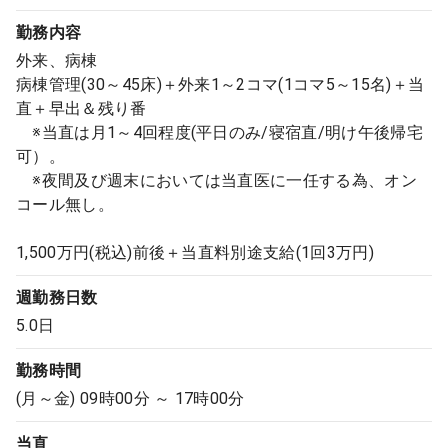
勤務内容
外来、病棟
病棟管理(30～45床)＋外来1～2コマ(1コマ5～15名)＋当
直＋早出＆残り番
※当直は月1～4回程度(平日のみ/寝宿直/明け午後帰宅
可）。
※夜間及び週末においては当直医に一任する為、オン
コール無し。
1,500万円(税込)前後＋当直料別途支給(1回3万円)
週勤務日数
5.0日
勤務時間
(月～金) 09時00分 ～ 17時00分
当直