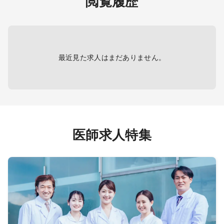
閲覧履歴
療体制
＜病棟管理＞
主な疾
担当病床：10～15名程度
応
（基本は主治医制、一部複数担当
での受け持ちもあり）
＜病
担当病
最近見た求人はまだありません。
＜救急対応＞
（基
当番制で対応
当での
日勤帯：ウォークイン0＊予約制
対応
のためほぼなし
救急指定日：15人程度
＜内
担当コ
【夜間帯】
担当範
医師求人特集
＜当直対応＞
ESD等
勤務回数：2回／月（必須）
＊
救急当番日の当直1
であれ
回、病棟管理当直1回
が、必
対応件数：救急当番日：15人程
担当件
度（ウォークイン・救急車合わせ
下部 
て）
病棟管理当直：ほぼなし
内視
当直体制：医師5名、看護師、検
約4,5