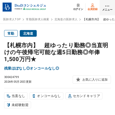
ログイン
会員登録
メニュー
医師求人TOP
常勤医師求人検索
北海道の医師求人
【札幌市内】 超ゆった
ログイン
会員登録
常勤
北海道
【札幌市内】 超ゆったり勤務◎当直明
医師求人
けの午後帰宅可能な週5日勤務◎年俸
1,500万円★
常勤検索
転職
残業ほぼなし◎オンコールなし◎
300424799
非常勤検索
アルバイト
お気に入りに追加
2026年05月20日更新
スポット検索
アルバイト
当直なし
オンコールなし
セカンドキャリア
未経験歓迎
DtoDの転職・
アルバイト支援