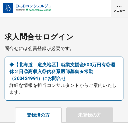
メニュー
クリニック開業
求人問合せログイン
問合せには会員登録が必要です。
医師求人
◆【北海道 道央地区】就業支援金500万円有◎週
休２日◎高収入◎内科系医師募集★常勤
DtoDとは
（300424994）にお問合せ
お問合せ
詳細な情報を担当コンサルタントからご案内いたし
医院の譲渡・売却をお考えの方
ます。
採用をお考えの医療機関の方
登録済の方
未登録の方