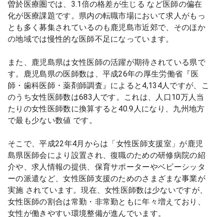
曽於医療圏では、3.1倍の格差が生じる など医師の偏在
化が医療課題です。県内の転職市場において求人がもっ
とも多く募集されているのも鹿児島市近郊で、そのほか
の地域では慢性的な医師不足になっています。
また、鹿児島県は女性医師の活躍が期待されている県で
す。鹿児島県の医師数は、平成26年の厚生労働省『医
師・歯科医師・薬剤師調査』によると4,134人ですが、こ
のうち女性医師数は683人です。これは、人口10万人当
たりの女性医師数に換算すると40.9人になり、九州地方
で最も少ない数値 です。
そこで、平成22年4月からは「女性医師支援室」が鹿児
島県医師会により設置され、復職のための研修病院の紹
介や、求人情報の提供、保育サポーターやベビーシッタ
ーの派遣など、女性医師支援のためのさまざまな事業が
実施 されています。現在、女性医師数は少ないですが、
女性医師の割合は常勤・非常勤ともに年々増えており、
女性が働きやすい環境整備が進んでいます。