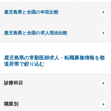
鹿児島県と全国の年収比較
鹿児島県と全国の求人理由比較
性別
鹿児島県
全国
鹿児島県-全国
男性
2074万円
1227万円
847万円
女性
1012万円
1016万円
-4万円
鹿児島県の常勤医師求人・転職募集情報を都
鹿児島
求人理由
全国
鹿児島県-全国
県
道府県で絞り込む
退職医師の補充
15.90%
17.50%
-1.60%
現員医師の負担軽減(患者数が多
25.70%
27.80%
-2.10%
い)
診療科目
現員医師の負担軽減(日直・宿直
16.30%
16.20%
0.10%
が多い)
一般内科
休診中の診療科の再開
2.50%
2.30%
0.20%
職業別
一般内科
呼吸器内科
消化器内科
循環器内科
休棟・休床している病棟・病床