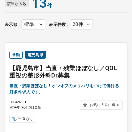
13
該当求人数
件
おり、特にへき地でのこれらの診療科の求人には好条件が期待で
きるでしょう。
表示順
表示件数
常勤
鹿児島県
【鹿児島市】当直・残業ほぼなし／QOL
重視の整形外科Dr募集
当直・残業ほぼなし！オンオフのメリハリをつけて働ける
好条件求人です。
300424891
お気に入りに追加
2026年06月02日更新
当直なし