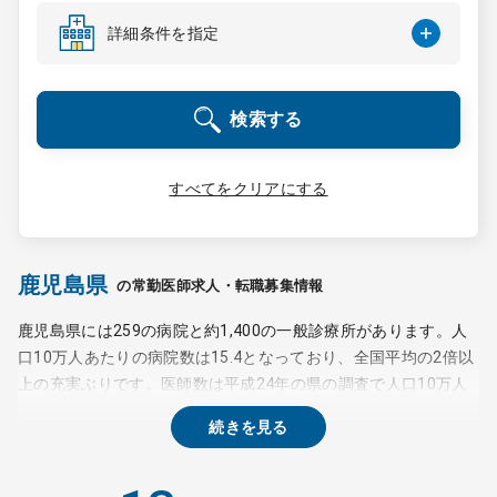
コンサルタント
詳細条件を指定
成功事例
検索する
転職ノウハウ
すべてをクリアにする
9:00 ～ 18:00
（平日）
受付時間
0120-337-613
鹿児島県
の常勤医師求人・転職募集情報
鹿児島県には259の病院と約1,400の一般診療所があります。人
口10万人あたりの病院数は15.4となっており、全国平均の2倍以
クリニック開業
上の充実ぶりです。医師数は平成24年の県の調査で人口10万人
あたり250.3人と、こちらも全国平均より多くなっています。た
続きを見る
DtoDとは
だし鹿児島県は離島・へき地が多いため地域間・診療科間の医師
お問合せ
の偏在が大きく、鹿児島医療圏と曽於医療圏では医療格差が生じ
ています。また外科、小児科、産科、麻酔科の常勤医が不足して
採用をお考えの医療機関の方