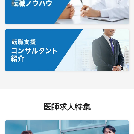
徳島
香川
愛媛
高知
九州・沖縄エリア
福岡
佐賀
長崎
熊本
大分
宮崎
鹿児島
沖縄
医師求人特集