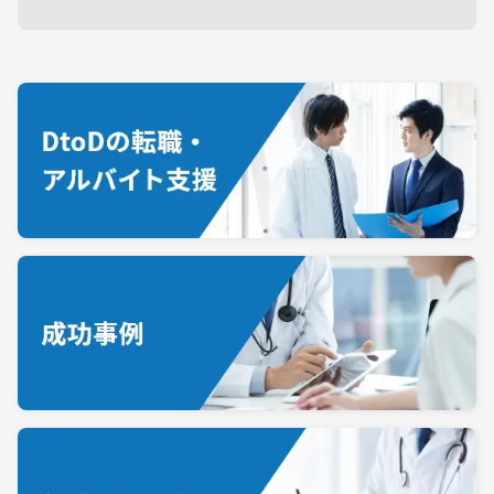
放射線科
救命救急科
病理科
その他
甲信越・北陸エリア
新潟
富山
石川
福井
山梨
長野
東海エリア
岐阜
静岡
愛知
三重
関西エリア
滋賀
京都
大阪
兵庫
奈良
和歌山
中国エリア
鳥取
島根
岡山
広島
山口
四国エリア