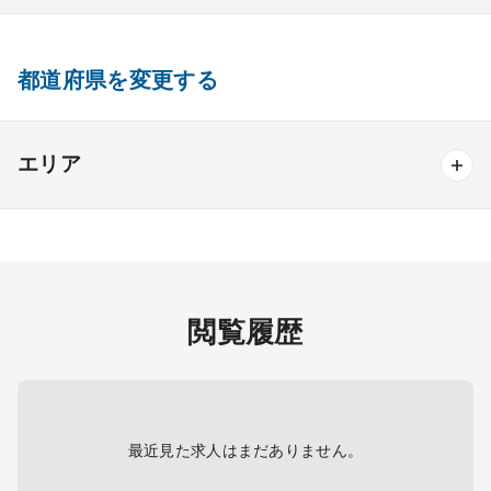
0.50%
2.20%
-1.70%
の再開
内分泌内科
糖尿病内科
脳神経内科
血液内科
産業医
製薬会社
外部機関からの派遣等から医師
8.60%
8.40%
0.20%
確保へ
腎臓内科
老人内科
リウマチ内科
総合診療科
都道府県を変更する
救急医療への対応
13.80%
14.10%
-0.30%
一般外科
正規雇用が望ましい
10.60%
8.40%
2.20%
エリア
近々医師の退職の予定があるた
6.20%
2.90%
3.30%
め
一般外科
呼吸器外科
心臓血管外科
北海道・東北エリア
消化器外科
乳腺外科
小児外科
脳神経外科
北海道
青森
岩手
宮城
秋田
山形
整形外科
形成外科
美容外科
福島
閲覧履歴
その他
関東エリア
産婦人科
産科
婦人科
小児科
精神科
首都圏
東京
神奈川
千葉
埼玉
茨城
心療内科
泌尿器科
眼科
耳鼻咽喉科
最近見た求人はまだありません。
栃木
群馬
皮膚科
麻酔科
リハビリテーション科