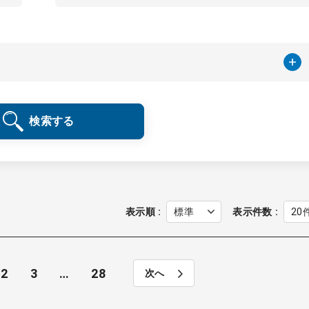
検索する
表示順
表示件数
2
3
…
28
次へ