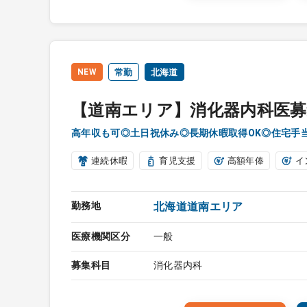
NEW
常勤
北海道
【道南エリア】消化器内科医募
高年収も可◎土日祝休み◎長期休暇取得OK◎住宅手
連続休暇
育児支援
高額年俸
イ
勤務地
北海道道南エリア
医療機関区分
一般
募集科目
消化器内科