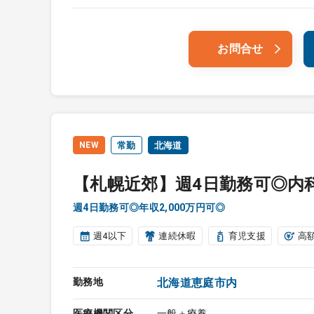
お問合せ
NEW
常勤
北海道
【札幌近郊】週4日勤務可◎内
週4日勤務可◎年収2,000万円可◎
週4以下
連続休暇
育児支援
高
勤務地
北海道恵庭市内
医療機関区分
一般＋療養