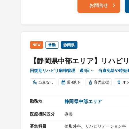
お問合せ
NEW
常勤
静岡県
【静岡県中部エリア】リハビ
回復期リハビリ病棟管理 週4日～ 当直免除や時短
当直なし
週4以下
育児支援
オ
勤務地
静岡県中部エリア
医療機関区分
療養
募集科目
整形外科、リハビリテーション科