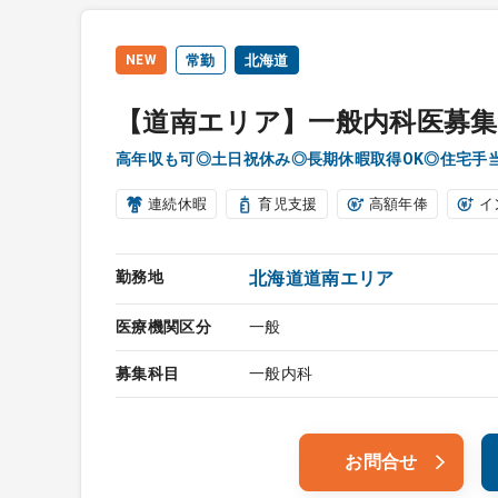
NEW
常勤
北海道
【道南エリア】一般内科医募集
高年収も可◎土日祝休み◎長期休暇取得OK◎住宅手
連続休暇
育児支援
高額年俸
イ
勤務地
北海道道南エリア
医療機関区分
一般
募集科目
一般内科
お問合せ