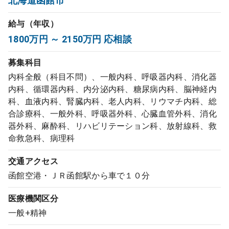
北海道函館市
コンサルタント
給与（年収）
1800万円 ～ 2150万円 応相談
成功事例
募集科目
転職ノウハウ
内科全般（科目不問）、一般内科、呼吸器内科、消化器
内科、循環器内科、内分泌内科、糖尿病内科、脳神経内
科、血液内科、腎臓内科、老人内科、リウマチ内科、総
9:00 ～ 18:00
（平日）
受付時間
合診療科、一般外科、呼吸器外科、心臓血管外科、消化
0120-337-613
器外科、麻酔科、リハビリテーション科、放射線科、救
命救急科、病理科
交通アクセス
クリニック開業
函館空港・ＪＲ函館駅から車で１０分
医療機関区分
DtoDとは
一般+精神
お問合せ
採用をお考えの医療機関の方