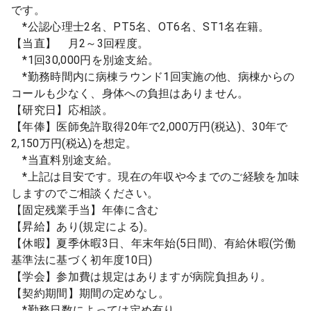
です。
*公認心理士2名、PT5名、OT6名、ST1名在籍。
【当直】 月2～3回程度。
*1回30,000円を別途支給。
*勤務時間内に病棟ラウンド1回実施の他、病棟からの
コールも少なく、身体への負担はありません。
【研究日】応相談。
【年俸】医師免許取得20年で2,000万円(税込)、30年で
2,150万円(税込)を想定。
*当直料別途支給。
*上記は目安です。現在の年収や今までのご経験を加味
しますのでご相談ください。
【固定残業手当】年俸に含む
【昇給】あり(規定による)。
【休暇】夏季休暇3日、年末年始(5日間)、有給休暇(労働
基準法に基づく初年度10日)
【学会】参加費は規定はありますが病院負担あり。
【契約期間】期間の定めなし。
*勤務日数によっては定め有り。