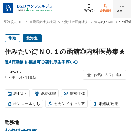
ログイン
会員登録
メニュー
医師求人TOP
常勤医師求人検索
北海道の医師求人
住みたい街ＮＯ.１の函
ログイン
会員登録
常勤
北海道
住みたい街ＮＯ.１の函館◎内科医募集★
医師求人
週4日勤務も相談可◎福利厚生手厚い◎
300424992
常勤検索
転職
お気に入りに追加
2026年05月27日更新
非常勤検索
アルバイト
週4以下
連続休暇
高額年俸
オンコールなし
セカンドキャリア
未経験歓迎
スポット検索
アルバイト
勤務地
DtoDの転職・
アルバイト支援