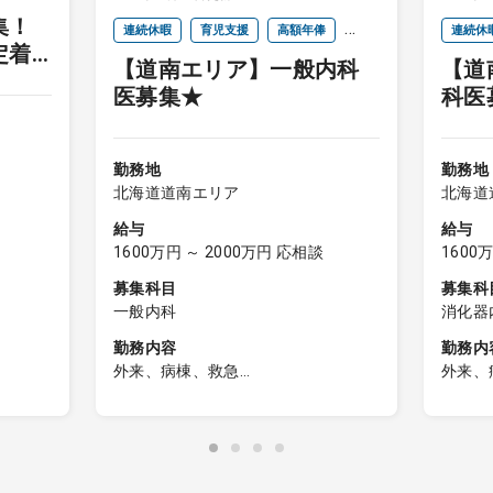
集！
連続休暇
育児支援
高額年俸
連続休
定着
【道南エリア】一般内科
【道
インセンティブ
インセ
医募集★
科医
勤務地
勤務地
北海道道南エリア
北海道
給与
給与
1600万円 ～ 2000万円 応相談
1600
募集科目
募集科
一般内科
消化器
勤務内容
勤務内
外来、病棟、救急
外来、
病棟・障
【日勤帯】
【日勤
＜外来診療＞
＜外
外来名：一般内科外来
外来
担当コマ数：週3コマ
担当コ
来：週2
外来患者数：1コマ20名程度
のみ）