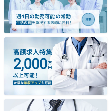
病棟管理当直：ほぼなし
内視
当直体制：医師5名、看護師、検
約4,5
査技師（オンコール）
年、ER
内視
＜オンコール＞
台、フ
電話の対応あり、出動はほぼ無
セ
し
あり
【夜間
＜当
勤務
救急
当直1
対応件
度（ウ
て）
病棟
当直
査技師