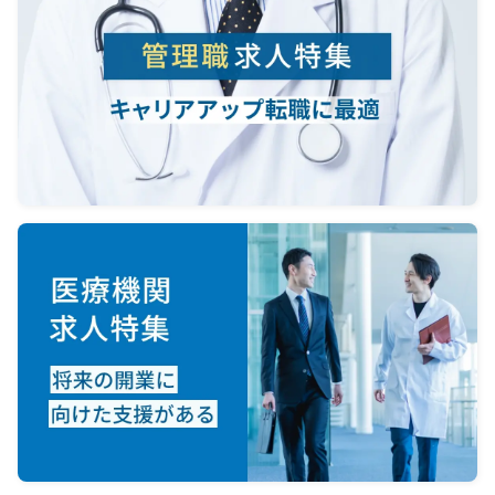
＜オ
電話
し