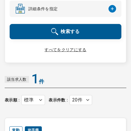
コンサルタント
詳細条件を指定
成功事例
検索する
転職ノウハウ
すべてをクリアにする
9:00 ～ 18:00
（平日）
受付時間
0120-337-613
1
該当求人数
件
クリニック開業
表示順
表示件数
DtoDとは
お問合せ
採用をお考えの医療機関の方
常勤
岩手県