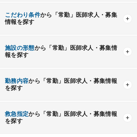
産業医
製薬会社
腎臓内科
老人内科
リウマチ内科
総合診療科
こだわり条件
から「常勤」医師求人・募集
情報を探す
外科系
資格取得が可能な施設
1週間以上の連続休暇取得可能
一般外科
呼吸器外科
心臓血管外科
施設の形態
から「常勤」医師求人・募集情
開業支援あり
育児支援制度あり
報を探す
消化器外科
乳腺外科
小児外科
脳神経外科
1年未満の勤務可能
年俸2000万円以上可能
整形外科
形成外科
美容外科
一般
療養
精神
一般＋療養
一般＋精神
外来のみの勤務可能
給与インセンティブ制度あり
勤務内容
から「常勤」医師求人・募集情報
その他
療養＋精神
クリニック
老健
その他の形態
を探す
夜間当直なしの勤務可
院長・副院長職
産婦人科
産科
婦人科
小児科
精神科
後期研修可能
週4日の勤務可能
外来
健診
病棟
在宅
救急
透析
心療内科
泌尿器科
眼科
耳鼻咽喉科
救急指定
から「常勤」医師求人・募集情報
オンコールなしの勤務可能
セカンドキャリア歓迎
検査
読影
手術
コンタクト
麻酔
を探す
皮膚科
麻酔科
リハビリテーション科
未経験歓迎
その他
放射線科
救命救急科
病理科
その他