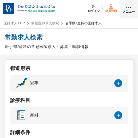
ログイン
会員登録
メニュー
医師求人TOP
常勤医師求人検索
岩手県/産科の医師求人
ログイン
会員登録
常勤求人検索
岩手県/産科の常勤医師求人・募集・転職情報
医師求人
都道府県
常勤検索
転職
岩手
非常勤検索
アルバイト
診療科目
スポット検索
アルバイト
産科
DtoDの転職・
アルバイト支援
詳細条件