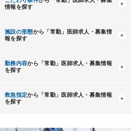
こだわり条件
から「常勤」医師求人・募集
情報を探す
外科系
資格取得が可能な施設
1週間以上の連続休暇取得可能
一般外科
呼吸器外科
心臓血管外科
施設の形態
から「常勤」医師求人・募集情
開業支援あり
育児支援制度あり
報を探す
消化器外科
乳腺外科
小児外科
脳神経外科
1年未満の勤務可能
年俸2000万円以上可能
整形外科
形成外科
美容外科
一般
療養
精神
一般＋療養
一般＋精神
外来のみの勤務可能
給与インセンティブ制度あり
勤務内容
から「常勤」医師求人・募集情報
その他
療養＋精神
クリニック
老健
その他の形態
を探す
夜間当直なしの勤務可
院長・副院長職
産婦人科
産科
婦人科
小児科
精神科
後期研修可能
週4日の勤務可能
外来
健診
病棟
在宅
救急
透析
心療内科
泌尿器科
眼科
耳鼻咽喉科
救急指定
から「常勤」医師求人・募集情報
オンコールなしの勤務可能
セカンドキャリア歓迎
検査
読影
手術
コンタクト
麻酔
を探す
皮膚科
麻酔科
リハビリテーション科
未経験歓迎
その他
放射線科
救命救急科
病理科
その他
あり
1次
2次
3次
なし