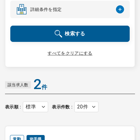
コンサルタント
詳細条件を指定
成功事例
検索する
転職ノウハウ
すべてをクリアにする
9:00 ～ 18:00
（平日）
受付時間
0120-337-613
2
該当求人数
件
クリニック開業
表示順
表示件数
DtoDとは
お問合せ
採用をお考えの医療機関の方
常勤
岩手県