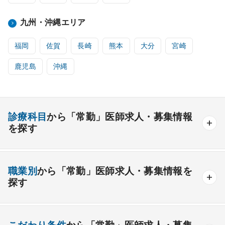
九州・沖縄エリア
福岡
佐賀
長崎
熊本
大分
宮崎
鹿児島
沖縄
診療科目
から「常勤」医師求人・募集情報
を探す
内科系
職業別
から「常勤」医師求人・募集情報を
一般内科
呼吸器内科
消化器内科
循環器内科
探す
内分泌内科
糖尿病内科
脳神経内科
血液内科
産業医
製薬会社
腎臓内科
老人内科
リウマチ内科
総合診療科