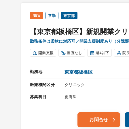
NEW
常勤
東京都
【東京都板橋区】新規開業クリ
勤務条件は柔軟に対応可／開業支援制度あり（分院譲
開業支援
当直なし
週4以下
院
勤務地
東京都板橋区
医療機関区分
クリニック
募集科目
皮膚科
お問合せ