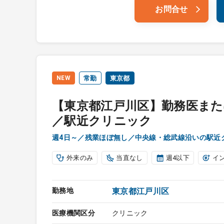
お問合せ
NEW
常勤
東京都
【東京都江戸川区】勤務医ま
／駅近クリニック
週4日～／残業ほぼ無し／中央線・総武線沿いの駅近
外来のみ
当直なし
週4以下
イ
勤務地
東京都江戸川区
医療機関区分
クリニック