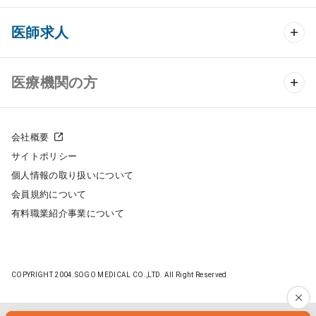
クリニック開業 TOP
医師求人
クリニック物件検索
医師求人 TOP
医療機関の方
DtoDのクリニック開業支援
常勤求人検索
医院の譲渡・売却をお考えの方
クリニックの開業スタイル
会社概要
非常勤求人検索
サイトポリシー
採用をお考えの医療機関の方
クリニック開業までの流れ
個人情報の取り扱いについて
スポット求人検索
会員規約について
開業支援事例
有料職業紹介事業について
DtoDの転職・アルバイト支援
施工事例
成功事例
COPYRIGHT 2004.SOGO MEDICAL CO.,LTD. All Right Reserved
開業ノウハウ
転職ノウハウ