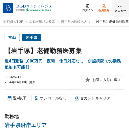
ログイン
会員登録
メニュー
医師求人TOP
常勤医師求人検索
岩手県の医師求人
【岩手県】老健勤務医募
ログイン
会員登録
常勤
岩手県
【岩手県】老健勤務医募集
医師求人
週4日勤務1,000万円 夜間・休日対応なし 併設病院での勤務
追加も可能◎
常勤検索
転職
300425241
お気に入りに追加
2026年06月08日更新
非常勤検索
アルバイト
週4以下
オンコールなし
セカンドキャリア
スポット検索
アルバイト
勤務地
DtoDの転職・
アルバイト支援
岩手県沿岸エリア