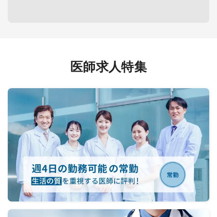
設になるため必須となる）
＜内視鏡検査＞
→希望者のみ
→上部のみ：可能であればお願いし
たいがやらなくてもOK
医師求人特集
経鼻・経口両方あり
目安件数：1コマ
MAX10件程度
機器 ：オリンパ
ス ＊現在はバリウムのみで対応
【夜間帯】
＜当直対応＞
→なし ＊希望者は可能