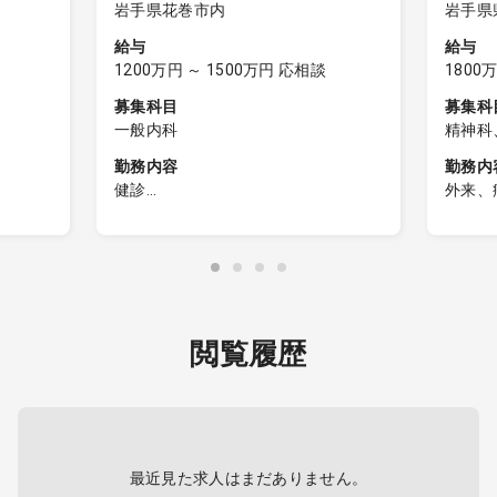
岩手県花巻市内
岩手県
給与
給与
1200万円 ～ 1500万円 応相談
1800
募集科目
募集科
一般内科
精神科
勤務内容
勤務内
健診
外来、
【日勤帯】
急性期
＜内科健診＞
知症・
／1 コ
→担当コマ数：8～10コマ
依存症
→受信者数 ：30～
*措置
35名 程度／1コマ
*電子
＜読影勤務＞
閲覧履歴
→可能あればお願いしたいですが必
医療機
須ではない
ラ未満
→ 胸部・胃部・心電図・腹部超音
チスラ
患が中
波・マンモ・眼底等
＜結果説明＞
最近見た求人はまだありません。
→将来的にあり（再来年には認定施