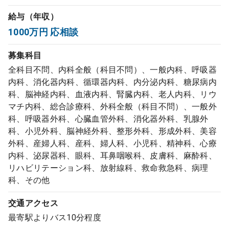
コンサルタント
給与（年収）
1000万円 応相談
成功事例
募集科目
全科目不問、内科全般（科目不問）、一般内科、呼吸器
転職ノウハウ
内科、消化器内科、循環器内科、内分泌内科、糖尿病内
科、脳神経内科、血液内科、腎臓内科、老人内科、リウ
マチ内科、総合診療科、外科全般（科目不問）、一般外
9:00 ～ 18:00
（平日）
受付時間
科、呼吸器外科、心臓血管外科、消化器外科、乳腺外
0120-337-613
科、小児外科、脳神経外科、整形外科、形成外科、美容
外科、産婦人科、産科、婦人科、小児科、精神科、心療
内科、泌尿器科、眼科、耳鼻咽喉科、皮膚科、麻酔科、
クリニック開業
リハビリテーション科、放射線科、救命救急科、病理
科、その他
DtoDとは
交通アクセス
お問合せ
最寄駅よりバス10分程度
採用をお考えの医療機関の方