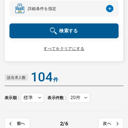
コンサルタント
詳細条件を指定
成功事例
検索する
転職ノウハウ
すべてをクリアにする
9:00 ～ 18:00
（平日）
受付時間
0120-337-613
104
該当求人数
件
クリニック開業
表示順
表示件数
DtoDとは
お問合せ
2
6
前へ
次へ
採用をお考えの医療機関の方