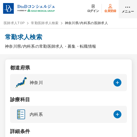
ログイン
会員登録
メニュー
医師求人TOP
常勤医師求人検索
神奈川県/内科系の医師求人
ログイン
会員登録
常勤求人検索
神奈川県/内科系の常勤医師求人・募集・転職情報
医師求人
都道府県
常勤検索
転職
神奈川
非常勤検索
アルバイト
診療科目
スポット検索
アルバイト
内科系
DtoDの転職・
アルバイト支援
詳細条件