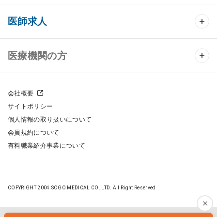
クリニック開業 TOP
医師求人
クリニック物件検索
医師求人 TOP
医療機関の方
DtoDのクリニック開業支援
常勤求人検索
医院の譲渡・売却をお考えの方
クリニックの開業スタイル
会社概要
非常勤求人検索
サイトポリシー
採用をお考えの医療機関の方
クリニック開業までの流れ
個人情報の取り扱いについて
スポット求人検索
会員規約について
開業支援事例
有料職業紹介事業について
DtoDの転職・アルバイト支援
施工事例
成功事例
COPYRIGHT 2004.SOGO MEDICAL CO.,LTD. All Right Reserved
開業ノウハウ
転職ノウハウ