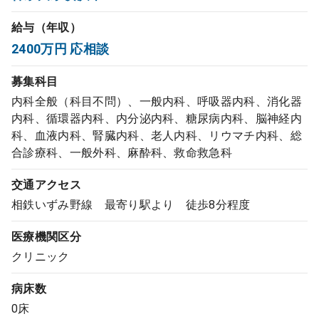
コンサルタント
給与（年収）
2400万円 応相談
成功事例
募集科目
転職ノウハウ
内科全般（科目不問）、一般内科、呼吸器内科、消化器
内科、循環器内科、内分泌内科、糖尿病内科、脳神経内
科、血液内科、腎臓内科、老人内科、リウマチ内科、総
9:00 ～ 18:00
合診療科、一般外科、麻酔科、救命救急科
（平日）
受付時間
0120-337-613
交通アクセス
相鉄いずみ野線 最寄り駅より 徒歩8分程度
クリニック開業
医療機関区分
クリニック
DtoDとは
病床数
お問合せ
0床
採用をお考えの医療機関の方