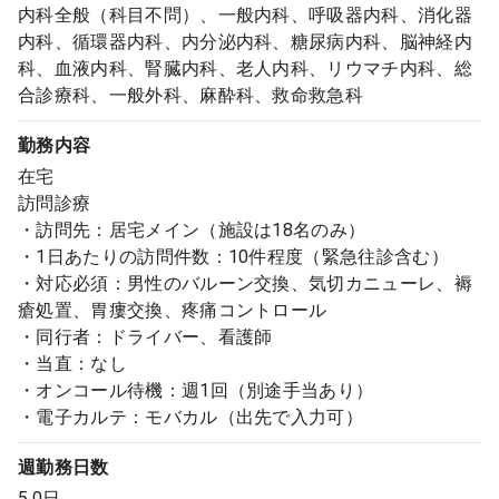
内科全般（科目不問）、一般内科、呼吸器内科、消化器
内科、循環器内科、内分泌内科、糖尿病内科、脳神経内
科、血液内科、腎臓内科、老人内科、リウマチ内科、総
合診療科、一般外科、麻酔科、救命救急科
勤務内容
在宅
訪問診療
・訪問先：居宅メイン（施設は18名のみ）
・1日あたりの訪問件数：10件程度（緊急往診含む）
・対応必須：男性のバルーン交換、気切カニューレ、褥
瘡処置、胃瘻交換、疼痛コントロール
・同行者：ドライバー、看護師
・当直：なし
・オンコール待機：週1回（別途手当あり）
・電子カルテ：モバカル（出先で入力可）
週勤務日数
5.0日