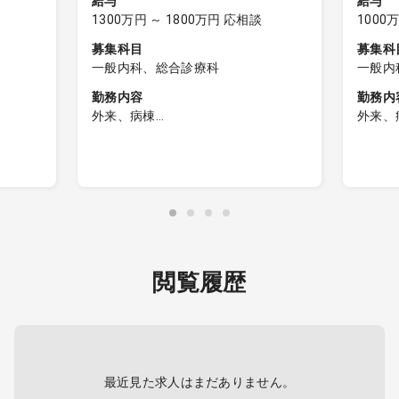
給与
給与
1300万円 ～ 1800万円 応相談
1000
募集科目
募集科
一般内科、総合診療科
一般内
勤務内容
勤務内
外来、病棟
外来、
外来診療
外来診
週3～4コマ、1コマあたり20名前後
希望が
談)
付属ク
医制)
病棟管理
し、1
主治医制
可能
病棟管
一般病
含む診察
制
閲覧履歴
救急対
最近見た求人はまだありません。