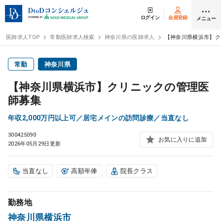
ログイン
会員登録
メニュー
医師求人TOP
常勤医師求人検索
神奈川県の医師求人
【神奈川県横浜市】ク
ログイン
会員登録
常勤
神奈川県
【神奈川県横浜市】クリニックの管理医
医師求人
師募集
年収2,000万円以上可／居宅メインの訪問診療／当直なし
常勤検索
転職
300425090
お気に入りに追加
2026年05月29日更新
非常勤検索
アルバイト
当直なし
高額年俸
院長クラス
スポット検索
アルバイト
勤務地
DtoDの転職・
アルバイト支援
神奈川県横浜市