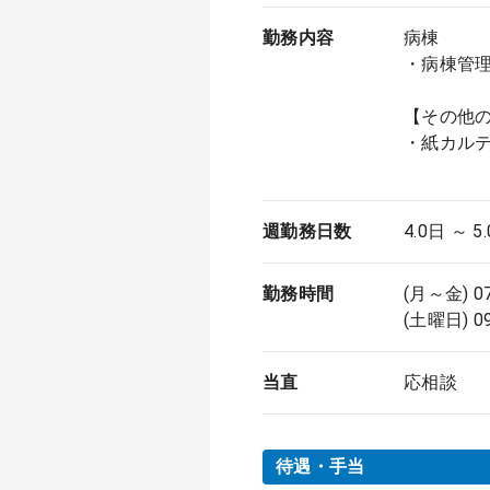
勤務内容
病棟
・病棟管
【その他
・紙カル
週勤務日数
4.0日 ～ 5
勤務時間
(月～金) 0
(土曜日) 0
当直
応相談
待遇・手当