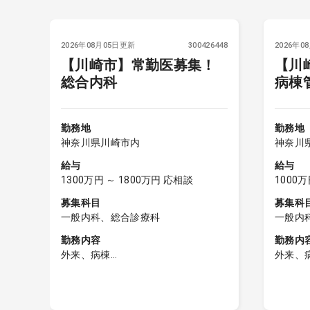
6010
2026年08月05日更新
300426448
2026年0
【川崎市】常勤医募集！
【川
総合内科
病棟
／
勤務地
勤務地
神奈川県川崎市内
神奈川
給与
給与
1300万円 ～ 1800万円 応相談
1000万
募集科目
募集科
一般内科、総合診療科
一般内
勤務内容
勤務内
外来、病棟
外来、
外来診療
外来診
週3～4コマ、1コマあたり20名前後
希望が
等
付属ク