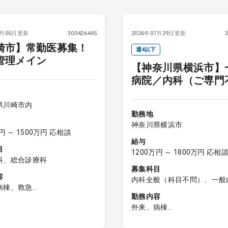
8月05日更新
300426445
2026年07月29日更新
崎市】常勤医募集！
週4以下
管理メイン
【神奈川県横浜市】
病院／内科（ご専門
問）
県川崎市内
勤務地
神奈川県横浜市
円 ～ 1500万円 応相談
給与
目
1200万円 ～ 1800万円 応相
科、総合診療科
募集科目
容
内科全般（科目不問）、一般
病棟、救急
呼吸器内科、消化器内科、循
勤務内容
療
科、内分泌内科、糖尿病内科
外来、病棟
あれば週1コマ程度担当可能。
経内科、血液内科、腎臓内科
一般内科外来、病棟管理
リニックでの内科外来を担当
内科、リウマチ内科、総合診