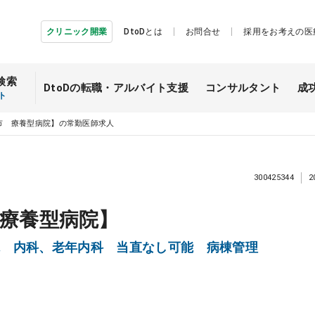
クリニック開業
DtoDとは
お問合せ
採用をお考えの医
検索
DtoDの転職・
アルバイト支援
コンサルタント
成
ト
市 療養型病院】の常勤医師求人
300425344
2
療養型病院】
院 内科、老年内科 当直なし可能 病棟管理