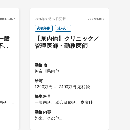
300426367
2026年07月13日更新
300426010
20
高額年俸
週4以下
一般
【県内他】クリニック／
不
管理医師・勤務医師
勤
神
勤務地
給
神奈川県内他
1
給与
募
談
1200万円 ～ 2400万円 応相談
一
募集科目
勤
内科、
一般内科、総合診療科、皮膚科
外
環器内
勤務内容
外
、脳神
外来、その他
週
、老人
一般内科、皮膚科、アレルギー科等
療科