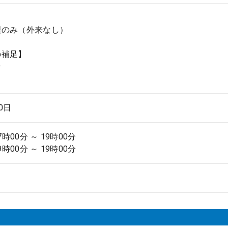
理のみ（外来なし）
の補足】
テ
.0日
7時00分 ～ 19時00分
9時00分 ～ 19時00分