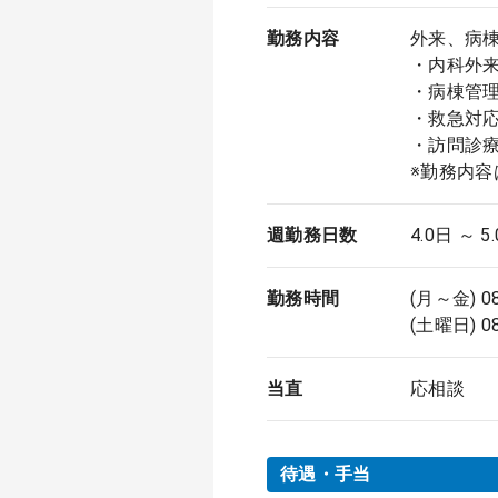
勤務内容
外来、病
・内科外来
・病棟管理
・救急対応
・訪問診療
※勤務内容
週勤務日数
4.0日 ～ 5
勤務時間
(月～金) 0
(土曜日) 0
当直
応相談
待遇・手当