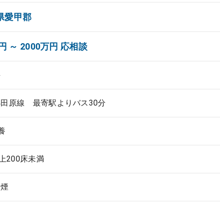
県愛甲郡
円 ～ 2000万円 応相談
科
田原線 最寄駅よりバス30分
養
以上200床未満
禁煙