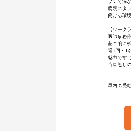
プンで温
病院スタ
働ける環
【ワーク
医師事務
基本的に
週1回・
魅力です
当直無し
屋内の受