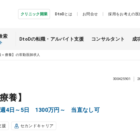
クリニック開業
DtoDとは
お問合せ
採用をお考えの医
検索
DtoDの転職・
アルバイト支援
コンサルタント
成
ト
般＋療養】の常勤医師求人
300425901
2
療養】
4日～5日 1300万円～ 当直なし可
支援
セカンドキャリア