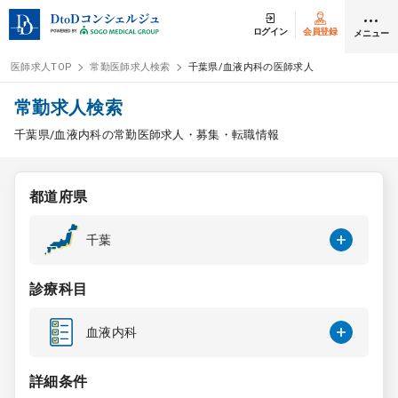
ログイン
会員登録
メニュー
医師求人TOP
常勤医師求人検索
千葉県/血液内科の医師求人
ログイン
会員登録
常勤求人検索
千葉県/血液内科の常勤医師求人・募集・転職情報
医師求人
都道府県
常勤検索
転職
千葉
非常勤検索
アルバイト
診療科目
スポット検索
アルバイト
血液内科
DtoDの転職・
アルバイト支援
詳細条件