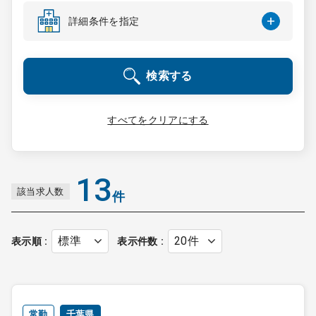
コンサルタント
詳細条件を指定
成功事例
検索する
転職ノウハウ
すべてをクリアにする
9:00 ～ 18:00
（平日）
受付時間
0120-337-613
13
該当求人数
件
クリニック開業
表示順
表示件数
DtoDとは
お問合せ
採用をお考えの医療機関の方
常勤
千葉県