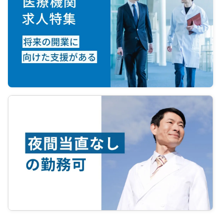
■経営面
・経営判断、経理、労務、人事、法
務などは専任運営チームが対応
・書類業務やスタッフ管理の負担を
最小限にした体制
・経験豊富な事務長が在籍
・承継前から勤務する医師は基本継
続予定
・内科、皮膚科診療は勤務医へ任せ
ることも可能