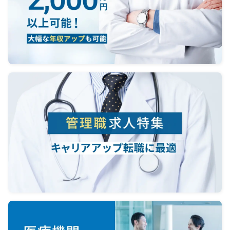
なるため、
医師には診察・診断・治療方針説
明を担当いただきます。
身長治療の経験は不要で、グルー
プ医師によるレクチャー体制があり
ます。
また、身長治療専門カウンセラー
が常駐するため、カウンセリング業
務は担当せず
診療に集中いただけます。
■診療体制
・現在は4階、5階でクリニック運営
・グループとして開院する際には3階
テナントも契約予定
・3階は整形外科専用フロアとして整
備予定
・整形外科専門スタッフ（理学療法
士、看護師等）の採用予定あり