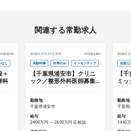
関連する常勤求人
00426345
2026年07月31日更新
300426451
2026年
ルなし
高額年俸
外来のみ
インセンティブ
当直な
般＋
【千葉県浦安市】クリニ
【千
当直なし
院長クラス
週4以下
療科
ック／整形外科医師募集
ミッ
オンコールなし
（内科・皮膚科医師も検
師募
討可）
勤務地
勤務地
千葉県浦安市
千葉県
給与
給与
2400万円 ～ 2600万円 応相談
1440