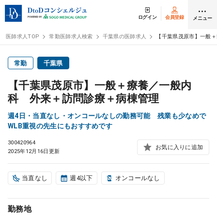
ログイン
会員登録
メニュー
医師求人TOP
常勤医師求人検索
千葉県の医師求人
【千葉県茂原市】一般＋
ログイン
会員登録
常勤
千葉県
【千葉県茂原市】一般＋療養／一般内
医師求人
科 外来＋訪問診療＋病棟管理
週4日・当直なし・オンコールなしの勤務可能 残業も少なめで
常勤検索
転職
WLB重視の先生にもおすすめです
300420964
お気に入りに追加
非常勤検索
アルバイト
2025年12月16日更新
スポット検索
アルバイト
当直なし
週4以下
オンコールなし
DtoDの転職・
アルバイト支援
勤務地