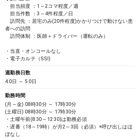
担当頻度 ：1～2コマ程度／週
担当件数 ：3～4件程度／日
訪問先 ：居宅のみ(20件程度)かかりつけで動けない患
者への訪問
訪問体制 ：医師＋ドライバー（運転のみ）
・当直・オンコールなし
・電子カルテ（SSI)
週勤務日数
4.0日 ～ 5.0日
勤務時間
(月～金) 08時30分 ～ 17時30分
(土曜日) 08時30分 ～ 17時30分
・土曜午前(8:30～12:30)は勤務必須
・遅番（18～19時）が月2～3回（必須）※呼び出しはほ
ぼなし