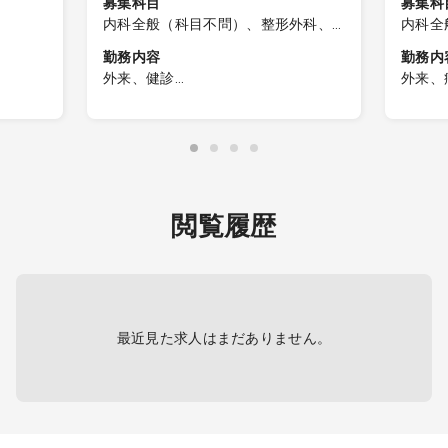
募集科目
募集科
内科全般（科目不問）、整形外科、
内科全
皮膚科、リハビリテーション科
呼吸器
勤務内容
勤務内
科、内
外来、健診
外来、
経内科
程度)
■保険診療
①病棟
内科、
制
▼整形外科
病床数
・一般整形外科疾患の診療
②外来
・運動器疾患への対応
コマ当
・リハビリテーション診療
③救急
対応
閲覧履歴
▼内科
④早番遅
・一般内科診療
8:45
は当直
▼皮膚科
ます
・一般皮膚科診療
最近見た求人はまだありません。
診療方針については、新しく就任い
ただく院長先生のご意向に沿う形で
柔軟に
相談可能です。