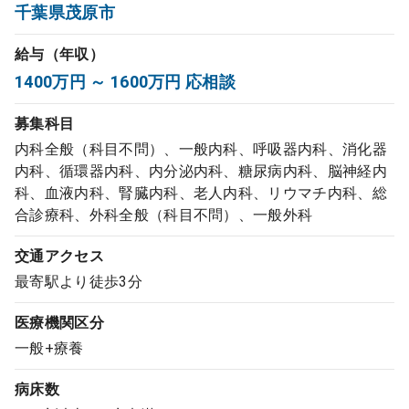
千葉県茂原市
コンサルタント
給与（年収）
成功事例
1400万円 ～ 1600万円 応相談
募集科目
転職ノウハウ
内科全般（科目不問）、一般内科、呼吸器内科、消化器
内科、循環器内科、内分泌内科、糖尿病内科、脳神経内
科、血液内科、腎臓内科、老人内科、リウマチ内科、総
9:00 ～ 18:00
（平日）
受付時間
合診療科、外科全般（科目不問）、一般外科
0120-337-613
交通アクセス
最寄駅より徒歩3分
クリニック開業
医療機関区分
一般+療養
DtoDとは
お問合せ
病床数
採用をお考えの医療機関の方