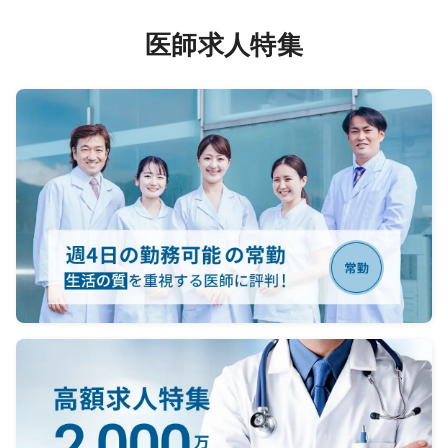
法人としては、整形外科について運
動器リハビリテーションを中心とし
医師求人特集
た運営を
想定しております。
承継先が物理療法中心の場合でも、
PT採用を進めながら徐々に
運動器リハビリテーション中心の診
療体制へ移行予定です。
また、健診など幅広い診療内容を提
供しており、地域の基幹クリニック
として
発展を目指しております。
■自由診療
・小児低身長治療（応相談）
・美容皮膚科
小児低身長治療については、患者
様・保護者様による自己注射治療と