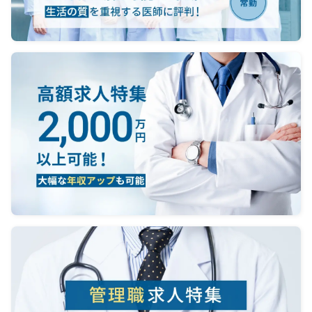
発展を目指しております。
■自由診療
・小児低身長治療（応相談）
・美容皮膚科
小児低身長治療については、患者
様・保護者様による自己注射治療と
なるため、
医師には診察・診断・治療方針説
明を担当いただきます。
身長治療の経験は不要で、グルー
プ医師によるレクチャー体制があり
ます。
また、身長治療専門カウンセラー
が常駐するため、カウンセリング業
務は担当せず
診療に集中いただけます。