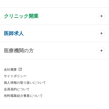
クリニック開業
クリニック開業 TOP
医師求人
クリニック物件検索
医師求人 TOP
医療機関の方
DtoDのクリニック開業支援
常勤求人検索
医院の譲渡・売却をお考えの方
クリニックの開業スタイル
会社概要
非常勤求人検索
サイトポリシー
採用をお考えの医療機関の方
クリニック開業までの流れ
個人情報の取り扱いについて
スポット求人検索
会員規約について
開業支援事例
有料職業紹介事業について
DtoDの転職・アルバイト支援
施工事例