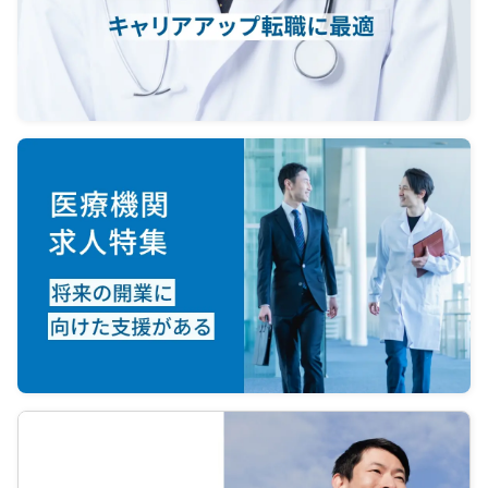
■診療体制
・現在は4階、5階でクリニック運営
・グループとして開院する際には3階
テナントも契約予定
・3階は整形外科専用フロアとして整
備予定
・整形外科専門スタッフ（理学療法
士、看護師等）の採用予定あり
■経営面
・経営判断、経理、労務、人事、法
務などは専任運営チームが対応
・書類業務やスタッフ管理の負担を
最小限にした体制
・経験豊富な事務長が在籍
・承継前から勤務する医師は基本継
続予定
・内科、皮膚科診療は勤務医へ任せ
ることも可能