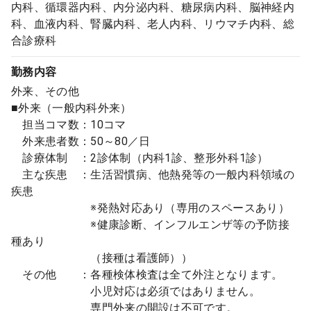
内科、循環器内科、内分泌内科、糖尿病内科、脳神経内
科、血液内科、腎臓内科、老人内科、リウマチ内科、総
合診療科
勤務内容
外来、その他
■外来（一般内科外来）
担当コマ数：10コマ
外来患者数：50～80／日
診療体制 ：2診体制（内科1診、整形外科1診）
主な疾患 ：生活習慣病、他熱発等の一般内科領域の
疾患
※発熱対応あり（専用のスペースあり）
※健康診断、インフルエンザ等の予防接
種あり
（接種は看護師））
その他 ：各種検体検査は全て外注となります。
小児対応は必須ではありません。
専門外来の開設は不可です。