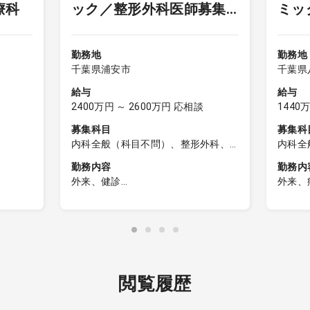
療科
ック／整形外科医師募集
ミッ
オンコールなし
（内科・皮膚科医師も検
師募
討可）
勤務地
勤務地
千葉県浦安市
千葉県
給与
給与
2400万円 ～ 2600万円 応相談
1440
募集科目
募集科
内科全般（科目不問）、整形外科、
内科全
皮膚科、リハビリテーション科
呼吸器
勤務内容
勤務内
科、内
外来、健診
外来、
経内科
程度)
■保険診療
①病棟
内科、
制
▼整形外科
病床数
・一般整形外科疾患の診療
②外来
・運動器疾患への対応
コマ当
・リハビリテーション診療
③救急
対応
閲覧履歴
▼内科
④早番遅
・一般内科診療
8:45