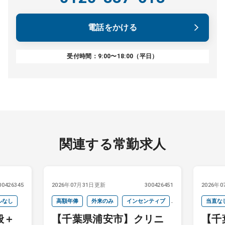
電話をかける
受付時間：9:00〜18:00（平日）
関連する常勤求人
00426345
2026年07月31日更新
300426451
2026年
ルなし
高額年俸
外来のみ
インセンティブ
当直な
般＋
【千葉県浦安市】クリニ
【千
当直なし
院長クラス
週4以下