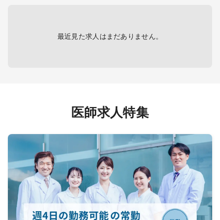
は当直
▼皮膚科
ます
・一般皮膚科診療
最近見た求人はまだありません。
診療方針については、新しく就任い
ただく院長先生のご意向に沿う形で
柔軟に
相談可能です。
法人としては、整形外科について運
動器リハビリテーションを中心とし
医師求人特集
た運営を
想定しております。
承継先が物理療法中心の場合でも、
PT採用を進めながら徐々に
運動器リハビリテーション中心の診
療体制へ移行予定です。
また、健診など幅広い診療内容を提
供しており、地域の基幹クリニック
として