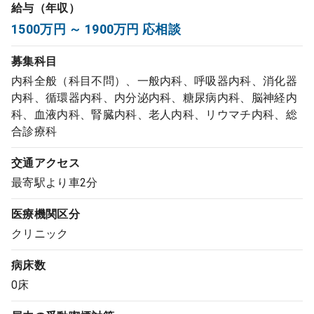
給与（年収）
コンサルタント
1500万円 ～ 1900万円 応相談
成功事例
募集科目
内科全般（科目不問）、一般内科、呼吸器内科、消化器
転職ノウハウ
内科、循環器内科、内分泌内科、糖尿病内科、脳神経内
科、血液内科、腎臓内科、老人内科、リウマチ内科、総
合診療科
9:00 ～ 18:00
（平日）
受付時間
交通アクセス
0120-337-613
最寄駅より車2分
医療機関区分
クリニック開業
クリニック
病床数
DtoDとは
0床
お問合せ
採用をお考えの医療機関の方