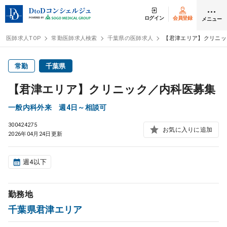
ログイン
会員登録
メニュー
医師求人TOP
常勤医師求人検索
千葉県の医師求人
【君津エリア】クリニッ
ログイン
会員登録
常勤
千葉県
【君津エリア】クリニック／内科医募集
医師求人
一般内科外来 週4日～相談可
300424275
常勤検索
転職
お気に入りに追加
2026年04月24日更新
非常勤検索
アルバイト
週4以下
スポット検索
アルバイト
勤務地
千葉県君津エリア
DtoDの転職・
アルバイト支援