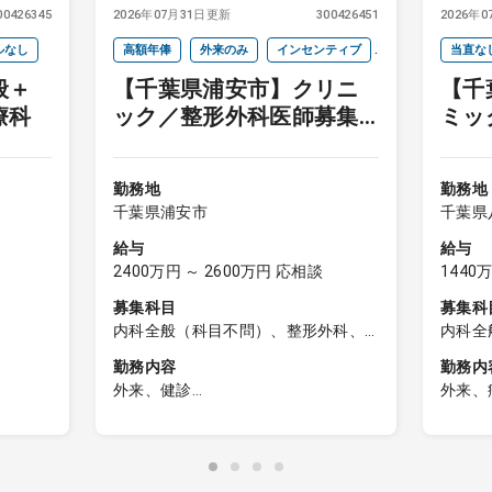
00426345
2026年07月31日更新
300426451
2026年
ルなし
高額年俸
外来のみ
インセンティブ
当直な
般＋
【千葉県浦安市】クリニ
【千
当直なし
院長クラス
週4以下
療科
ック／整形外科医師募集
ミッ
オンコールなし
（内科・皮膚科医師も検
師募
討可）
勤務地
勤務地
千葉県浦安市
千葉県
給与
給与
2400万円 ～ 2600万円 応相談
1440
募集科目
募集科
内科全般（科目不問）、整形外科、
内科全
皮膚科、リハビリテーション科
呼吸器
勤務内容
勤務内
科、内
外来、健診
外来、
経内科
程度)
■保険診療
①病棟
内科、
制
▼整形外科
病床数
・一般整形外科疾患の診療
②外来
・運動器疾患への対応
コマ当