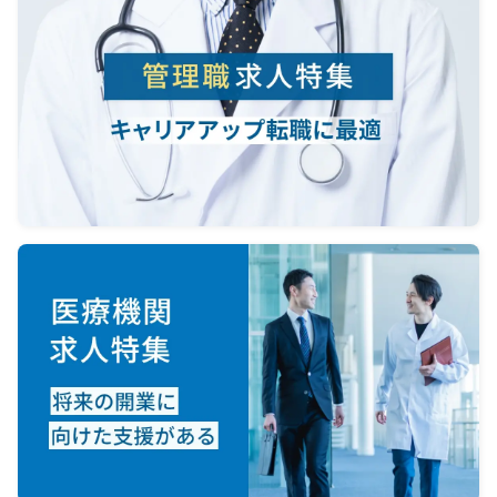
が常駐するため、カウンセリング業
務は担当せず
診療に集中いただけます。
■診療体制
・現在は4階、5階でクリニック運営
・グループとして開院する際には3階
テナントも契約予定
・3階は整形外科専用フロアとして整
備予定
・整形外科専門スタッフ（理学療法
士、看護師等）の採用予定あり
■経営面
・経営判断、経理、労務、人事、法
務などは専任運営チームが対応
・書類業務やスタッフ管理の負担を
最小限にした体制
・経験豊富な事務長が在籍
・承継前から勤務する医師は基本継
続予定