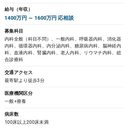
コンサルタント
給与（年収）
1400万円 ～ 1600万円 応相談
成功事例
募集科目
内科全般（科目不問）、一般内科、呼吸器内科、消化器
転職ノウハウ
内科、循環器内科、内分泌内科、糖尿病内科、脳神経内
科、血液内科、腎臓内科、老人内科、リウマチ内科、総
合診療科
9:00 ～ 18:00
（平日）
受付時間
0120-337-613
交通アクセス
最寄駅より徒歩3分
医療機関区分
クリニック開業
一般+療養
DtoDとは
病床数
お問合せ
100床以上200床未満
採用をお考えの医療機関の方