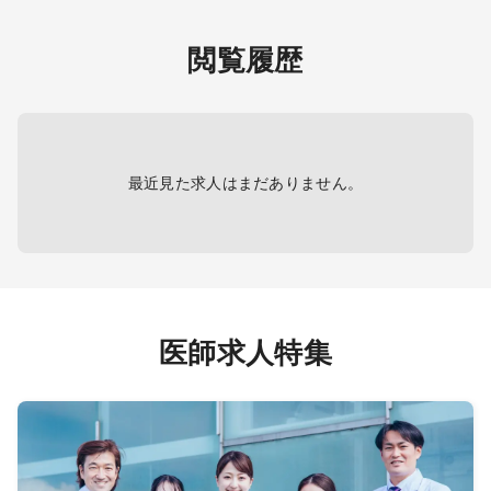
・リハビリテーション診療
③救急
対応
閲覧履歴
▼内科
④早番遅
・一般内科診療
8:45
は当直
▼皮膚科
ます
・一般皮膚科診療
最近見た求人はまだありません。
診療方針については、新しく就任い
ただく院長先生のご意向に沿う形で
柔軟に
相談可能です。
法人としては、整形外科について運
動器リハビリテーションを中心とし
医師求人特集
た運営を
想定しております。
承継先が物理療法中心の場合でも、
PT採用を進めながら徐々に
運動器リハビリテーション中心の診