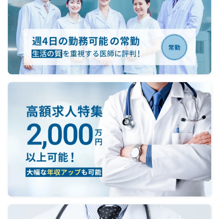
療体制へ移行予定です。
また、健診など幅広い診療内容を提
供しており、地域の基幹クリニック
として
発展を目指しております。
■自由診療
・小児低身長治療（応相談）
・美容皮膚科
小児低身長治療については、患者
様・保護者様による自己注射治療と
なるため、
医師には診察・診断・治療方針説
明を担当いただきます。
身長治療の経験は不要で、グルー
プ医師によるレクチャー体制があり
ます。
また、身長治療専門カウンセラー