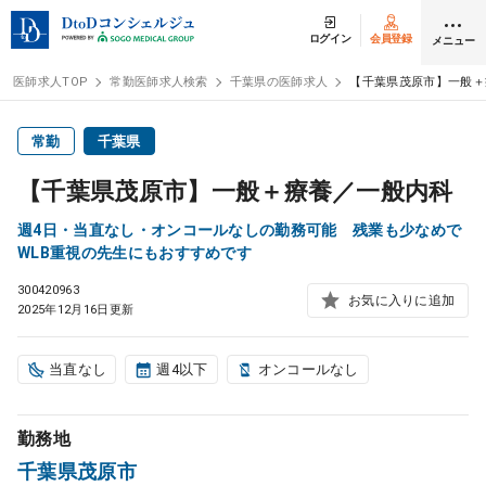
ログイン
会員登録
メニュー
医師求人TOP
常勤医師求人検索
千葉県の医師求人
【千葉県茂原市】一般＋
ログイン
会員登録
常勤
千葉県
【千葉県茂原市】一般＋療養／一般内科
医師求人
週4日・当直なし・オンコールなしの勤務可能 残業も少なめで
WLB重視の先生にもおすすめです
常勤検索
転職
300420963
お気に入りに追加
2025年12月16日更新
非常勤検索
アルバイト
当直なし
週4以下
オンコールなし
スポット検索
アルバイト
勤務地
DtoDの転職・
アルバイト支援
千葉県茂原市