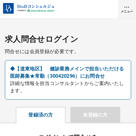
メニュー
クリニック開業
求人問合せログイン
問合せには会員登録が必要です。
医師求人
◆【道東地区】 健診業務メインで担当いただける
医師募集★常勤（300420296）にお問合せ
DtoDとは
詳細な情報を担当コンサルタントからご案内いたし
お問合せ
ます。
医院の譲渡・売却をお考えの方
採用をお考えの医療機関の方
登録済の方
未登録の方