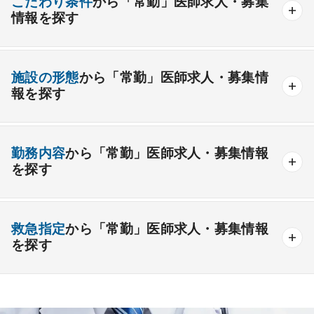
こだわり条件
から「常勤」医師求人・募集
情報を探す
外科系
資格取得が可能な施設
1週間以上の連続休暇取得可能
一般外科
呼吸器外科
心臓血管外科
施設の形態
から「常勤」医師求人・募集情
開業支援あり
育児支援制度あり
報を探す
消化器外科
乳腺外科
小児外科
脳神経外科
1年未満の勤務可能
年俸2000万円以上可能
整形外科
形成外科
美容外科
一般
療養
精神
一般＋療養
一般＋精神
外来のみの勤務可能
給与インセンティブ制度あり
勤務内容
から「常勤」医師求人・募集情報
その他
療養＋精神
クリニック
老健
その他の形態
を探す
夜間当直なしの勤務可
院長・副院長職
産婦人科
産科
婦人科
小児科
精神科
後期研修可能
週4日の勤務可能
外来
健診
病棟
在宅
救急
透析
心療内科
泌尿器科
眼科
耳鼻咽喉科
救急指定
から「常勤」医師求人・募集情報
オンコールなしの勤務可能
セカンドキャリア歓迎
検査
読影
手術
コンタクト
麻酔
を探す
皮膚科
麻酔科
リハビリテーション科
未経験歓迎
その他
放射線科
救命救急科
病理科
その他
あり
1次
2次
3次
なし