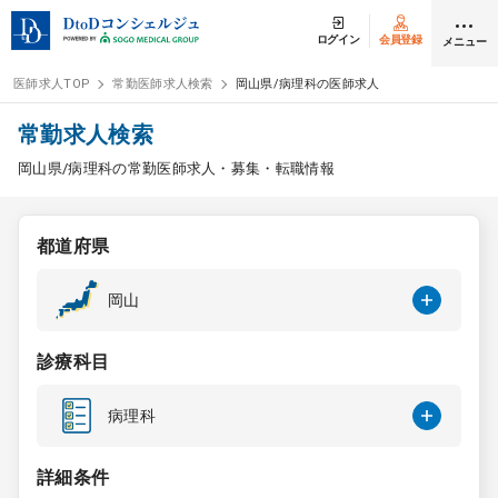
ログイン
会員登録
メニュー
医師求人TOP
常勤医師求人検索
岡山県/病理科の医師求人
ログイン
会員登録
常勤求人検索
岡山県/病理科の常勤医師求人・募集・転職情報
医師求人
都道府県
常勤検索
転職
岡山
非常勤検索
アルバイト
診療科目
スポット検索
アルバイト
病理科
DtoDの転職・
アルバイト支援
詳細条件