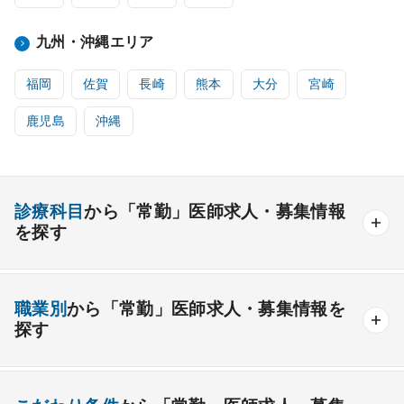
九州・沖縄エリア
福岡
佐賀
長崎
熊本
大分
宮崎
鹿児島
沖縄
診療科目
から「常勤」医師求人・募集情報
を探す
内科系
職業別
から「常勤」医師求人・募集情報を
一般内科
呼吸器内科
消化器内科
循環器内科
探す
内分泌内科
糖尿病内科
脳神経内科
血液内科
産業医
製薬会社
腎臓内科
老人内科
リウマチ内科
総合診療科