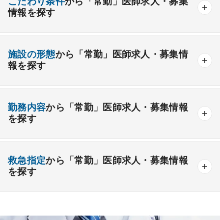
こだわり条件
から「常勤」医師求人・募集
情報を探す
外科系
資格取得が可能な施設
1週間以上の連続休暇取得可能
一般外科
呼吸器外科
心臓血管外科
施設の形態
から「常勤」医師求人・募集情
開業支援あり
育児支援制度あり
報を探す
消化器外科
乳腺外科
小児外科
脳神経外科
1年未満の勤務可能
年俸2000万円以上可能
整形外科
形成外科
美容外科
一般
療養
精神
一般＋療養
一般＋精神
外来のみの勤務可能
給与インセンティブ制度あり
勤務内容
から「常勤」医師求人・募集情報
その他
療養＋精神
クリニック
老健
その他の形態
を探す
夜間当直なしの勤務可
院長・副院長職
産婦人科
産科
婦人科
小児科
精神科
後期研修可能
週4日の勤務可能
外来
健診
病棟
在宅
救急
透析
心療内科
泌尿器科
眼科
耳鼻咽喉科
救急指定
から「常勤」医師求人・募集情報
オンコールなしの勤務可能
セカンドキャリア歓迎
検査
読影
手術
コンタクト
麻酔
を探す
皮膚科
麻酔科
リハビリテーション科
未経験歓迎
その他
放射線科
救命救急科
病理科
その他
あり
1次
2次
3次
なし