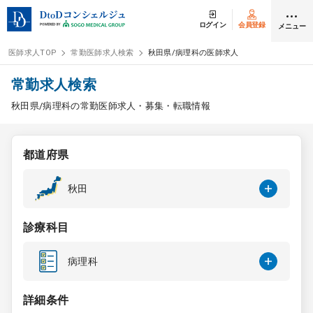
ログイン
会員登録
メニュー
医師求人TOP
常勤医師求人検索
秋田県/病理科の医師求人
ログイン
会員登録
常勤求人検索
秋田県/病理科の常勤医師求人・募集・転職情報
医師求人
都道府県
常勤検索
転職
秋田
非常勤検索
アルバイト
診療科目
スポット検索
アルバイト
病理科
DtoDの転職・
アルバイト支援
詳細条件