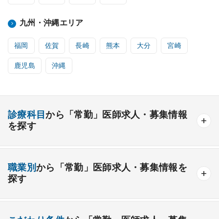
九州・沖縄エリア
福岡
佐賀
長崎
熊本
大分
宮崎
鹿児島
沖縄
診療科目
から「常勤」医師求人・募集情報
を探す
内科系
職業別
から「常勤」医師求人・募集情報を
一般内科
呼吸器内科
消化器内科
循環器内科
探す
内分泌内科
糖尿病内科
脳神経内科
血液内科
産業医
製薬会社
腎臓内科
老人内科
リウマチ内科
総合診療科