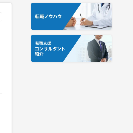
糖
不
鼻
製