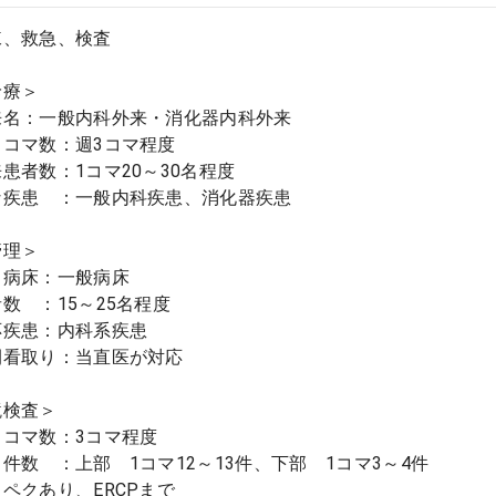
棟、救急、検査
】
療＞
：一般内科外来・消化器内科外来
マ数：週3コマ程度
者数：1コマ20～30名程度
患 ：一般内科疾患、消化器疾患
理＞
床：一般病床
 ：15～25名程度
患：内科系疾患
取り：当直医が対応
検査＞
マ数：3コマ程度
 ：上部 1コマ12～13件、下部 1コマ3～4件
クあり、ERCPまで