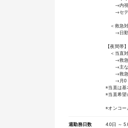
→内視鏡
→セデー
＜救急対
→日勤帯
【夜間帯
＜当直対
→救急件
→主な
→救急以
→月0～
※当直は
※当直希望
※オンコ
週勤務日数
4.0日 ～ 5