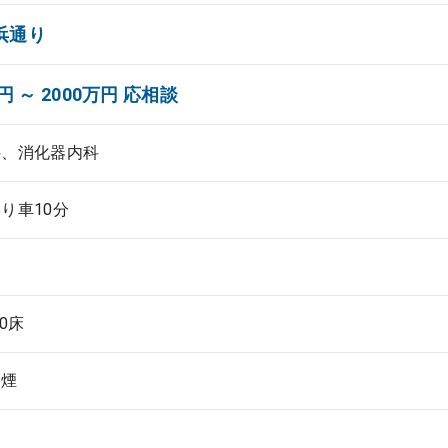
浜通り
円 ～ 2000万円 応相談
科、消化器内科
り車10分
00床
禁煙