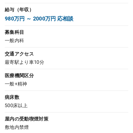
コンサルタント
給与（年収）
980万円 ～ 2000万円 応相談
成功事例
募集科目
一般内科
転職ノウハウ
交通アクセス
最寄駅より車10分
9:00 ～ 18:00
（平日）
受付時間
0120-337-613
医療機関区分
一般+精神
病床数
クリニック開業
500床以上
DtoDとは
屋内の受動喫煙対策
お問合せ
敷地内禁煙
採用をお考えの医療機関の方