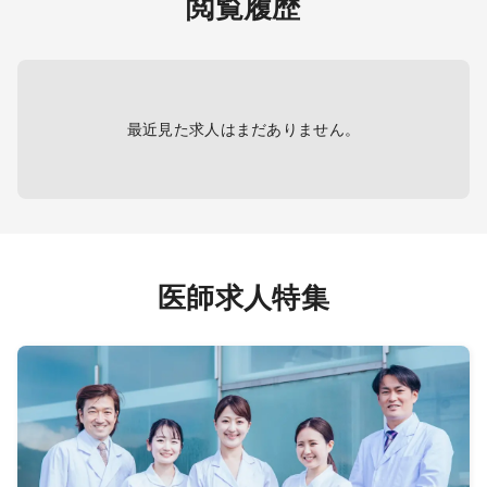
閲覧履歴
種会議
科、産
■病棟管理
看取り
科、心
担当病棟 ： 一般急性期、地域包
は原則
鼻咽喉
括ケア
リテー
担当患者数： 20～25名程度
＜内科
度
急科、
担当制 ： 主治医制
勤務内
全般、
最近見た求人はまだありません。
薬会社
病院）
担当コ
早番遅番：月1～4回程度（頻度は応
相談、免除も相談可）
【夜間
早番 7:00～8:30／遅
＜オ
回
番 17:00～19:00
出動頻
輪番
手当15,000円/回、5,000
み、稀
医師求人特集
円/時間
電話件
（救急
電子カルテ（メーカー：富士通）
・電子
、急変
ダリング