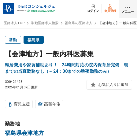
ログイン
会員登録
メニュー
医師求人TOP
常勤医師求人検索
福島県の医師求人
【会津地方】一般内科医
ログイン
会員登録
常勤
福島県
【会津地方】一般内科医募集
医師求人
転居費用や家賃補助あり！ 24時間対応の院内保育所完備 朝
までの当直勤務なし（～24：00までの準夜勤務のみ）
常勤検索
転職
300421425
お気に入りに追加
2026年01月07日更新
非常勤検索
アルバイト
育児支援
高額年俸
スポット検索
アルバイト
勤務地
DtoDの転職・
アルバイト支援
福島県会津地方