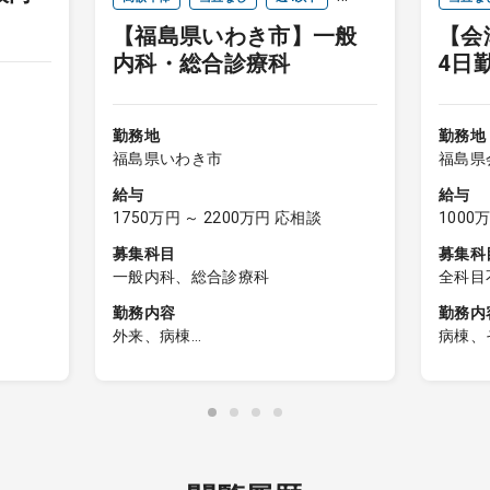
【福島県いわき市】一般
【会
オンコールなし
セカン
内科・総合診療科
4日勤
/ 
勤務地
勤務地
福島県いわき市
福島県
給与
給与
1750万円 ～ 2200万円 応相談
1000
募集科目
募集科
一般内科、総合診療科
全科目
問）、
勤務内容
勤務内
器内科
外来、病棟
病棟、
糖尿病
■外来
外来
科、腎
担当コマ数： 3～4コマ/週
【日勤
／2診
内科、
外来患者数： 30名程度/コマ
＜入所
不問）
診療体制 ： 2～3診
勤務内
名程度
臓血管
主な疾患 ： 消化器系疾患、循環
管理
科、小
器系疾患、生活習慣病など
書類
科疾
科、形