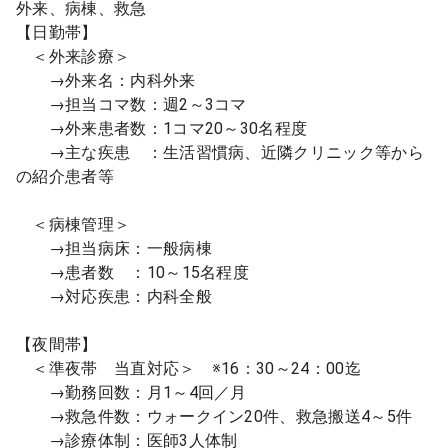
外来、病棟、救急
【日勤帯】
＜外来診療＞
→外来名：内科外来
→担当コマ数：週2～3コマ
→外来患者数：1コマ20～30名程度
→主な疾患 ：生活習慣病、近隣クリニック等から
の紹介患者等
＜病棟管理＞
→担当病床：一般病棟
→患者数 ：10～15名程度
→対応疾患：内科全般
【夜間帯】
＜準夜帯 当直対応＞ ※16：30～24：00迄
→勤務回数：月1～4回／月
→救急件数：ウォークイン20件、救急搬送4～5件
→診療体制：医師3人体制