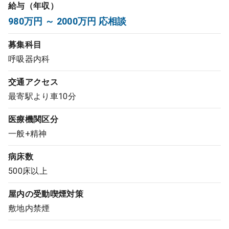
給与（年収）
コンサルタント
980万円 ～ 2000万円 応相談
成功事例
募集科目
呼吸器内科
転職ノウハウ
交通アクセス
最寄駅より車10分
9:00 ～ 18:00
（平日）
受付時間
医療機関区分
0120-337-613
一般+精神
病床数
クリニック開業
500床以上
屋内の受動喫煙対策
DtoDとは
敷地内禁煙
お問合せ
採用をお考えの医療機関の方