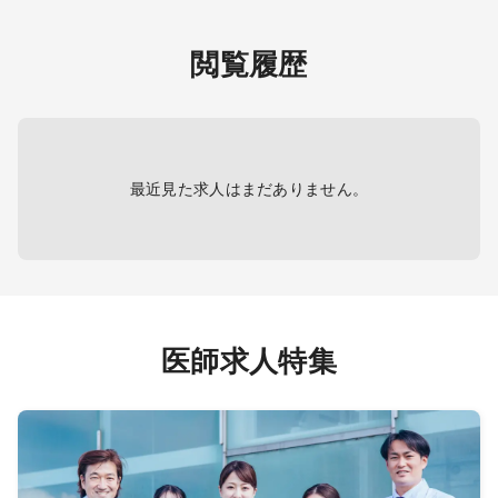
臓血管外科、消化器外科、乳腺外
管理
一般的
科、小児外科、脳神経外科、整形外
書類作成、健康相談、各
活習慣
科、形成外科、美容外科、産婦人
閲覧履歴
種会議参加 等
○訪問
科、産科、婦人科、小児科、精神
看取り ：月1件程度 ※夜間発生時
・将来
科、心療内科、泌尿器科、眼科、耳
は原則翌朝対応
・訪問
鼻咽喉科、皮膚科、麻酔科、リハビ
個人宅
リテーション科、放射線科、救命救
＜内科外来＞ ※ご希望の先生のみ
・体制
急科、病理科、その他、産業医、製
勤務内容：内科外来（同法人の系列
り）
最近見た求人はまだありません。
薬会社
病院）
○病棟
担当コマ数：週1コマ程度
・一般
慢性
【夜間・休日帯】
＜オンコール＞
出動頻度：原則なし ※電話連絡の
※消化
み、稀に急変発生時はご相談
・内視
医師求人特集
電話件数：週1～2件程度
み
・担
・電子カルテ
・担当
・担当