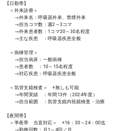
【日勤帯】
＜外来診療＞
→外来名：呼吸器外来、禁煙外来
→担当コマ数：週2～3コマ
→外来患者数：1コマ20～30名程度
→主な疾患 ：呼吸器疾患全般
＜病棟管理＞
→担当病床：一般病棟
→患者数 ：10～15名程度
→対応疾患：呼吸器疾患全般
＜気管支鏡検査＞ ※無しも可能
→年間実績 ：年間13件（2024年度）
→担当範囲 ：気管支鏡内視鏡検査・治療
【夜間帯】
＜準夜帯 当直対応＞ ※16：30～24：00迄
→勤務回数：月1～4回／月