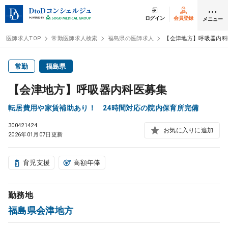
ログイン
会員登録
メニュー
医師求人TOP
常勤医師求人検索
福島県の医師求人
【会津地方】呼吸器内科
ログイン
会員登録
常勤
福島県
【会津地方】呼吸器内科医募集
医師求人
転居費用や家賃補助あり！ 24時間対応の院内保育所完備
300421424
常勤検索
転職
お気に入りに追加
2026年01月07日更新
非常勤検索
アルバイト
育児支援
高額年俸
スポット検索
アルバイト
勤務地
福島県会津地方
DtoDの転職・
アルバイト支援