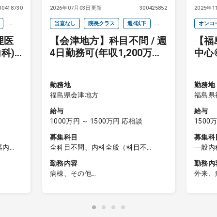
00418730
2026年07月03日更新
300425852
2025年
当直なし
院長クラス
週4以下
オンコ
理医
【会津地方】科目不問 / 週
【福
セカンドキャリア
未経験歓迎
未経験
科)
4日勤務可(年収1,200万円)
中心
ア
/ 老健施設長募集★
勤務地
勤務地
福島県会津地方
福島県
給与
給与
1000万円 ～ 1500万円 応相談
1500
募集科目
募集科
器内
全科目不問、内科全般（科目不
一般内
泌尿器
問）、一般内科、呼吸器内科、消化
科、循
勤務内容
勤務内
器内科、循環器内科、内分泌内科、
病内科
病棟、その他
外来、
糖尿病内科、脳神経内科、血液内
臓内科
来
科、腎臓内科、老人内科、リウマチ
総合診
【日勤帯】
内科診
内科、総合診療科、外科全般（科目
科、心
＜入所者管理（約90名）＞
○外来
不問）、一般外科、呼吸器外科、心
勤務内容：入所者及び通所者の健康
2～6