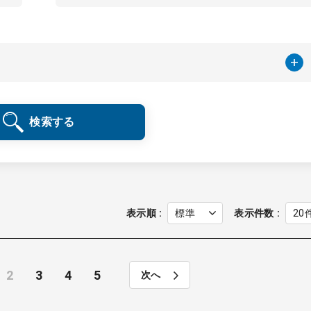
検索する
表示順
表示件数
2
3
4
5
次へ