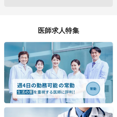
曜7：
夜間看
研修あり
＜その
特定健
接種 等
医師求人特集
＜その
当直：
可能）
病棟
つけ患
オンコ
るかな
基本
応、死