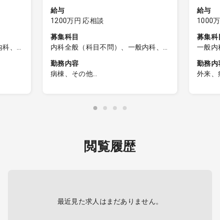
給与
給与
1200万円 応相談
1000
募集科目
募集科
内科、
内科全般（科目不問）、一般内科、
一般内
外科
外科全般（科目不問）、一般外科
勤務内容
勤務内
病棟、その他
外来、
転は医
【施設管理医師業務】
＜外来
入所者の診察等健康管理、処方、書
外来名
類作成など
担当コ
）＋居
入所約100名、通所リハビリ約60名
外来患
救急対応：原則として、グループ病
主な疾
）＋居
院や近隣二次救急当番病院・かかり
※外来
閲覧履歴
つけ医等に搬送
みの勤
 月4～
オンコール：有（頻度：看護師から
年に数回レベル）
＜病棟
ールはコ
看取り対応：有（翌朝対応：土日祝
担当病
直接の場
の対応有、土日対応の頻度：年2回程
棟（主
度）
患者数
最近見た求人はまだありません。
師への
※救急搬送された場合は、その医療機
病床2
り、週
関で対応
対応疾