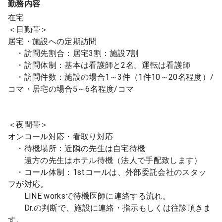
勤務内容
在宅
＜日勤帯＞
居宅・施設への定期訪問
・訪問先割合：居宅3割：施設7割
・訪問体制：基本は看護師と2名。運転は看護師
・訪問件数：施設の場合1～3件（1件10～20名程度）/
コマ・居宅の場合5～6名程度/コマ
＜夜間帯＞
オンコール対応・看取り対応
・待機場所：近隣の先生は自宅待機
遠方の先生はホテル待機（法人で手配致します）
・コール体制：1stコールは、外部委託会社のスタッ
フが対応。
LINE worksで待機医師に連絡する流れ。
Dr.の判断で、施設に連絡・指示もしくは往診頂きま
す。