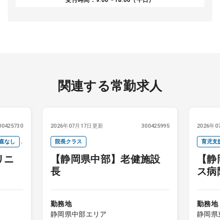
受付時間：9:00〜18:00（平日）
関連する常勤求人
00425730
2026年07月17日更新
300425995
2026年
直なし
院長クラス
育児支
リニ
【静岡県中部】老健施設
【静
長
ス病
勤務地
勤務地
静岡県中部エリア
静岡県