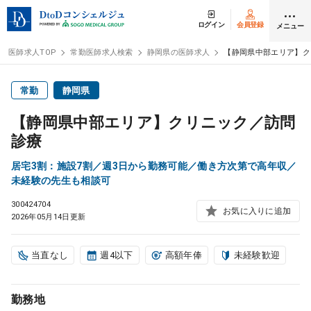
ログイン
会員登録
メニュー
医師求人TOP
常勤医師求人検索
静岡県の医師求人
【静岡県中部エリア】ク
ログイン
会員登録
常勤
静岡県
【静岡県中部エリア】クリニック／訪問
医師求人
診療
居宅3割：施設7割／週3日から勤務可能／働き方次第で高年収／
常勤検索
転職
未経験の先生も相談可
300424704
お気に入りに追加
非常勤検索
アルバイト
2026年05月14日更新
スポット検索
アルバイト
当直なし
週4以下
高額年俸
未経験歓迎
DtoDの転職・
アルバイト支援
勤務地