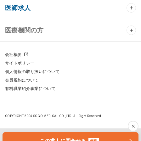
クリニック開業 TOP
医師求人
クリニック物件検索
医師求人 TOP
医療機関の方
DtoDのクリニック開業支援
常勤求人検索
医院の譲渡・売却をお考えの方
クリニックの開業スタイル
会社概要
非常勤求人検索
サイトポリシー
採用をお考えの医療機関の方
クリニック開業までの流れ
個人情報の取り扱いについて
スポット求人検索
会員規約について
開業支援事例
有料職業紹介事業について
DtoDの転職・アルバイト支援
施工事例
成功事例
COPYRIGHT 2004.SOGO MEDICAL CO.,LTD. All Right Reserved
開業ノウハウ
転職ノウハウ
医院開業セミナー
この求人に問合せる
無料