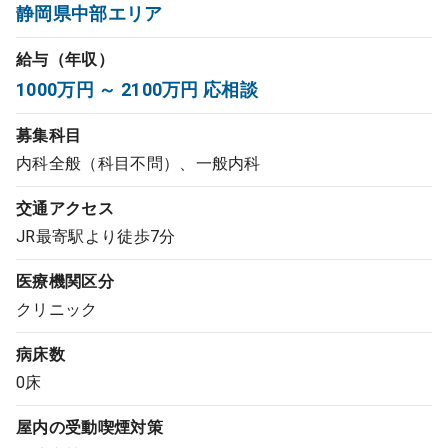
静岡県中部エリア
コンサルタント
給与（年収）
成功事例
1000万円 ～ 2100万円 応相談
募集科目
転職ノウハウ
内科全般（科目不問）、一般内科
交通アクセス
9:00 ～ 18:00
（平日）
受付時間
JR最寄駅より徒歩7分
0120-337-613
医療機関区分
クリニック
クリニック開業
病床数
0床
DtoDとは
お問合せ
屋内の受動喫煙対策
採用をお考えの医療機関の方