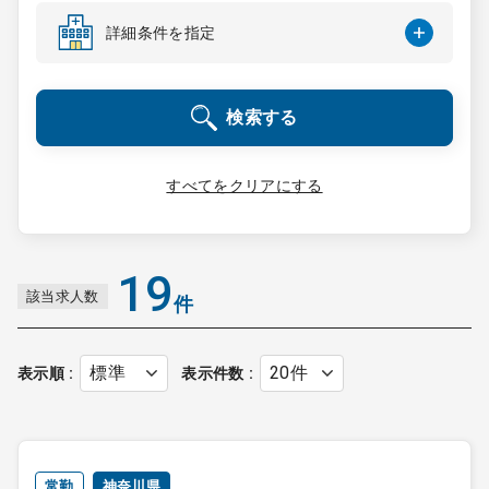
コンサルタント
詳細条件を指定
成功事例
検索する
転職ノウハウ
すべてをクリアにする
9:00 ～ 18:00
（平日）
受付時間
0120-337-613
19
該当求人数
件
クリニック開業
表示順
表示件数
DtoDとは
お問合せ
採用をお考えの医療機関の方
常勤
神奈川県