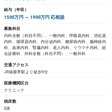
コンサルタント
給与（年収）
1500万円 ～ 1900万円 応相談
成功事例
募集科目
転職ノウハウ
内科全般（科目不問）、一般内科、呼吸器内科、消化器
内科、循環器内科、内分泌内科、糖尿病内科、脳神経内
科、血液内科、腎臓内科、老人内科、リウマチ内科、総
9:00 ～ 18:00
合診療科、外科全般（科目不問）、一般外科
（平日）
受付時間
0120-337-613
交通アクセス
JR線最寄駅より徒歩9分
クリニック開業
医療機関区分
クリニック
DtoDとは
病床数
お問合せ
0床
採用をお考えの医療機関の方