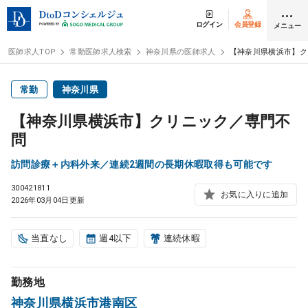
ログイン
会員登録
メニュー
医師求人TOP
常勤医師求人検索
神奈川県の医師求人
【神奈川県横浜市】ク
ログイン
会員登録
常勤
神奈川県
【神奈川県横浜市】クリニック／専門不
医師求人
問
訪問診療＋内科外来／連続2週間の長期休暇取得も可能です
常勤検索
転職
300421811
お気に入りに追加
2026年03月04日更新
非常勤検索
アルバイト
当直なし
週4以下
連続休暇
スポット検索
アルバイト
勤務地
DtoDの転職・
アルバイト支援
神奈川県横浜市港南区