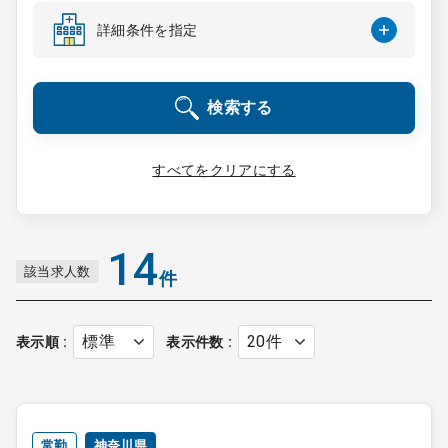
コンサルタント
詳細条件を指定
成功事例
検索する
転職ノウハウ
すべてをクリアにする
9:00 ～ 18:00
（平日）
受付時間
0120-337-613
14
該当求人数
件
クリニック開業
表示順
表示件数
DtoDとは
お問合せ
採用をお考えの医療機関の方
常勤
神奈川県