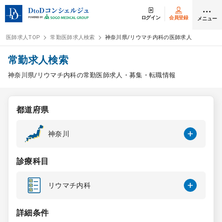
ログイン
会員登録
メニュー
医師求人TOP
常勤医師求人検索
神奈川県/リウマチ内科の医師求人
ログイン
会員登録
常勤求人検索
神奈川県/リウマチ内科の常勤医師求人・募集・転職情報
医師求人
都道府県
常勤検索
転職
神奈川
非常勤検索
アルバイト
診療科目
スポット検索
アルバイト
リウマチ内科
DtoDの転職・
アルバイト支援
詳細条件