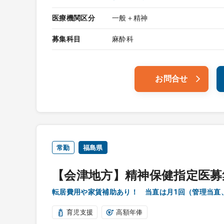
医療機関区分
一般＋精神
募集科目
麻酔科
お問合せ
常勤
福島県
【会津地方】精神保健指定医募
転居費用や家賃補助あり！ 当直は月1回（管理当直
育児支援
高額年俸