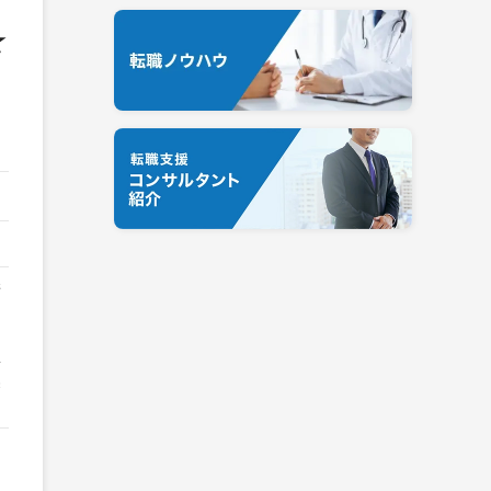
★
糖
不
鼻
製