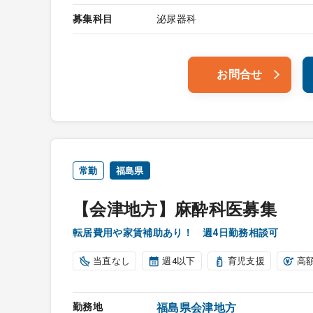
募集科目
泌尿器科
お問合せ
常勤
福島県
【会津地方】麻酔科医募集
転居費用や家賃補助あり！ 週4日勤務相談可
当直なし
週4以下
育児支援
高
勤務地
福島県会津地方