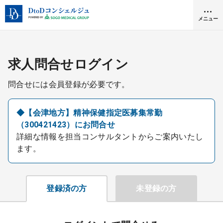
メニュー
クリニック開業
求人問合せログイン
問合せには会員登録が必要です。
医師求人
◆【会津地方】精神保健指定医募集常勤
（300421423）にお問合せ
DtoDとは
詳細な情報を担当コンサルタントからご案内いたし
お問合せ
ます。
医院の譲渡・売却をお考えの方
採用をお考えの医療機関の方
登録済の方
未登録の方