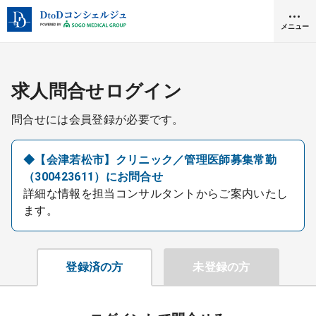
メニュー
クリニック開業
求人問合せログイン
問合せには会員登録が必要です。
医師求人
◆【会津若松市】クリニック／管理医師募集常勤
（300423611）にお問合せ
DtoDとは
詳細な情報を担当コンサルタントからご案内いたし
お問合せ
ます。
医院の譲渡・売却をお考えの方
採用をお考えの医療機関の方
登録済の方
未登録の方