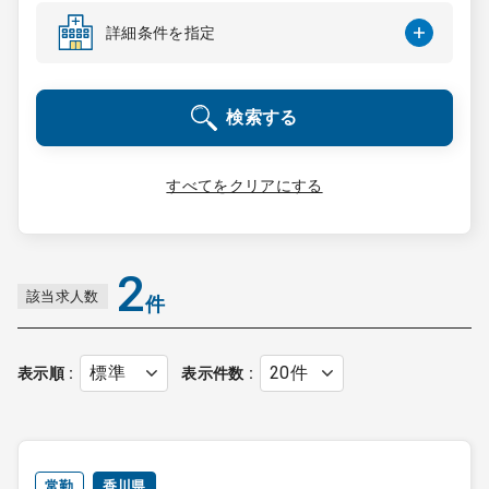
コンサルタント
詳細条件を指定
成功事例
検索する
転職ノウハウ
すべてをクリアにする
9:00 ～ 18:00
（平日）
受付時間
0120-337-613
2
該当求人数
件
クリニック開業
表示順
表示件数
DtoDとは
お問合せ
採用をお考えの医療機関の方
常勤
香川県