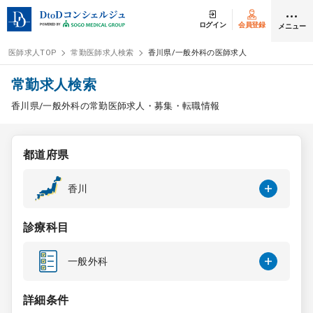
ログイン
会員登録
メニュー
医師求人TOP
常勤医師求人検索
香川県/一般外科の医師求人
ログイン
会員登録
常勤求人検索
香川県/一般外科の常勤医師求人・募集・転職情報
医師求人
都道府県
常勤検索
転職
香川
非常勤検索
アルバイト
診療科目
スポット検索
アルバイト
一般外科
DtoDの転職・
アルバイト支援
詳細条件