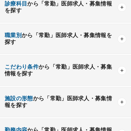
診療科目
から「常勤」医師求人・募集情報
を探す
内科系
職業別
から「常勤」医師求人・募集情報を
一般内科
呼吸器内科
消化器内科
循環器内科
探す
内分泌内科
糖尿病内科
脳神経内科
血液内科
産業医
製薬会社
腎臓内科
老人内科
リウマチ内科
総合診療科
こだわり条件
から「常勤」医師求人・募集
情報を探す
外科系
資格取得が可能な施設
1週間以上の連続休暇取得可能
一般外科
呼吸器外科
心臓血管外科
施設の形態
から「常勤」医師求人・募集情
開業支援あり
育児支援制度あり
報を探す
消化器外科
乳腺外科
小児外科
脳神経外科
1年未満の勤務可能
年俸2000万円以上可能
整形外科
形成外科
美容外科
一般
療養
精神
一般＋療養
一般＋精神
外来のみの勤務可能
給与インセンティブ制度あり
勤務内容
から「常勤」医師求人・募集情報