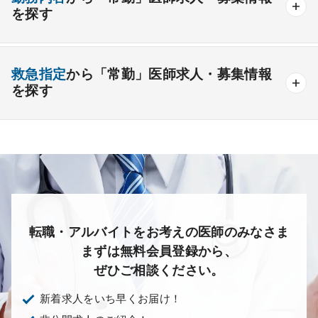
その他
療養＋精神
クリニック
老健
その他の形態
を探す
夜間当直なしの勤務可
院長・副院長職
産婦人科
産科
婦人科
小児科
精神科
後期研修可能
週4日の勤務可能
外来
健診
病棟
在宅
救急
透析
心療内科
泌尿器科
眼科
耳鼻咽喉科
救急指定
から「常勤」医師求人・募集情報
オンコールなしの勤務可能
セカンドキャリア歓迎
検査
読影
手術
コンタクト
麻酔
を探す
皮膚科
麻酔科
リハビリテーション科
未経験歓迎
その他
放射線科
救命救急科
病理科
その他
あり
1次
2次
3次
なし
転職・アルバイトをお考えの医師のみなさま
まずは無料会員登録から、
ぜひご相談ください。
新着求人をいち早くお届け！