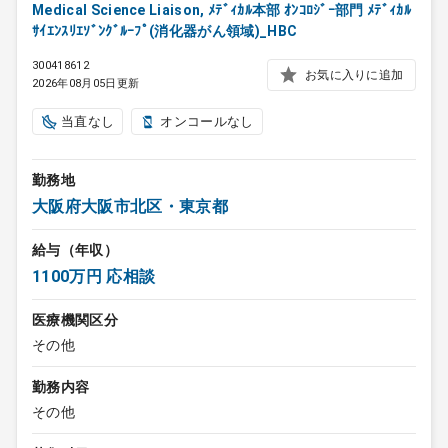
Medical Science Liaison, ﾒﾃﾞｨｶﾙ本部 ｵﾝｺﾛｼﾞｰ部門 ﾒﾃﾞｨｶﾙ
ｻｲｴﾝｽﾘｴｿﾞﾝｸﾞﾙｰﾌﾟ(消化器がん領域)_HBC
300418612
お気に入りに追加
2026年08月05日更新
当直なし
オンコールなし
勤務地
大阪府大阪市北区・東京都
給与（年収）
1100万円 応相談
医療機関区分
その他
勤務内容
その他