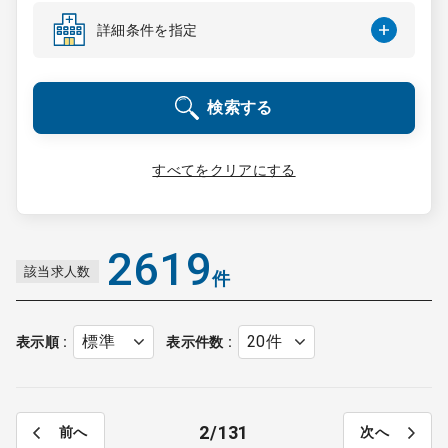
コンサルタント
詳細条件を指定
成功事例
検索する
転職ノウハウ
すべてをクリアにする
9:00 ～ 18:00
（平日）
受付時間
0120-337-613
2619
該当求人数
件
クリニック開業
表示順
表示件数
DtoDとは
お問合せ
2
131
前へ
次へ
採用をお考えの医療機関の方