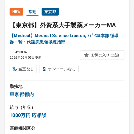
NEW
常勤
東京都
【東京都】外資系大手製薬メーカーMA
【Medical】Medical Science Liaison, ﾒﾃﾞｨｶﾙ本部 循環
器・腎・代謝疾患領域統括部
300423894
お気に入りに追加
2026年08月05日更新
当直なし
オンコールなし
勤務地
東京都都内
給与（年収）
1000万円 応相談
医療機関区分