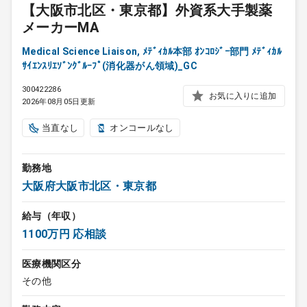
【大阪市北区・東京都】外資系大手製薬
メーカーMA
Medical Science Liaison, ﾒﾃﾞｨｶﾙ本部 ｵﾝｺﾛｼﾞｰ部門 ﾒﾃﾞｨｶﾙ
ｻｲｴﾝｽﾘｴｿﾞﾝｸﾞﾙｰﾌﾟ(消化器がん領域)_GC
300422286
お気に入りに追加
2026年08月05日更新
当直なし
オンコールなし
勤務地
大阪府大阪市北区・東京都
給与（年収）
1100万円 応相談
医療機関区分
その他